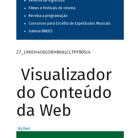
Reserva de ingressos
Filmes e festivais de cinema
Receba a programação
Concursos para Escolha de Espetáculos Musicais
Galeria BNDES
Z7_L9KEH4O0LORH80ALCLTPF80SI4
Visualizador
do Conteúdo
da Web
Ações