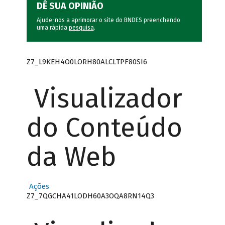
DÊ SUA OPINIÃO
Ajude-nos a aprimorar o site do BNDES preenchendo
uma rápida
pesquisa
.
Z7_L9KEH4O0LORH80ALCLTPF80SI6
Visualizador
do Conteúdo
da Web
Ações
Z7_7QGCHA41LODH60A3OQA8RN14Q3