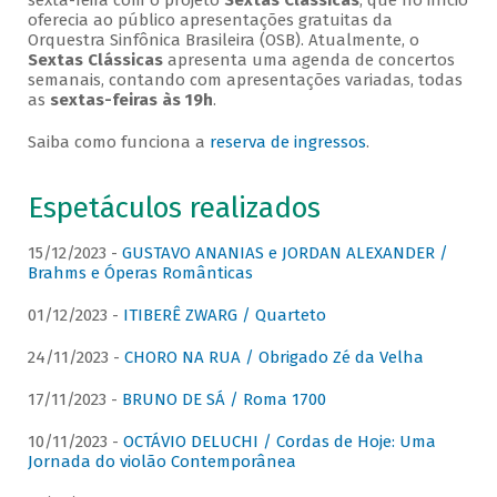
sexta-feira com o projeto
Sextas Clássicas
, que no início
oferecia ao público apresentações gratuitas da
Orquestra Sinfônica Brasileira (OSB). Atualmente, o
Sextas Clássicas
apresenta uma agenda de concertos
semanais, contando com apresentações variadas, todas
as
sextas-feiras às 19h
.
Saiba como funciona a
reserva de ingressos
.
Espetáculos realizados
15/12/2023 -
GUSTAVO ANANIAS e JORDAN ALEXANDER /
Brahms e Óperas Românticas
01/12/2023 -
ITIBERÊ ZWARG / Quarteto
24/11/2023 -
CHORO NA RUA / Obrigado Zé da Velha
17/11/2023 -
BRUNO DE SÁ / Roma 1700
10/11/2023 -
OCTÁVIO DELUCHI / Cordas de Hoje: Uma
Jornada do violão Contemporânea