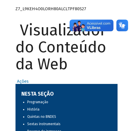
Z7_L9KEH4O0LORH80ALCLTPF80S27
Visualizador
do Conteúdo
da Web
Ações
NESTA SEÇÃO
Programação
História
Quintas no BNDES
Sextas instrumentais