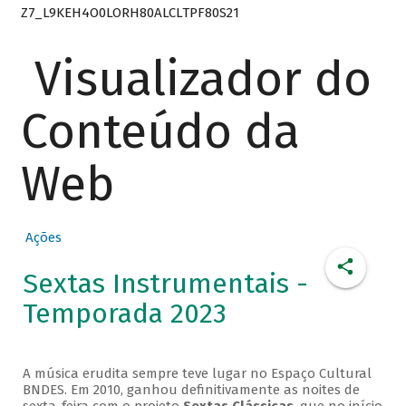
Z7_L9KEH4O0LORH80ALCLTPF80S21
Visualizador do
Conteúdo da
Web
Ações
Sextas Instrumentais -
Temporada 2023
A música erudita sempre teve lugar no Espaço Cultural
BNDES. Em 2010, ganhou definitivamente as noites de