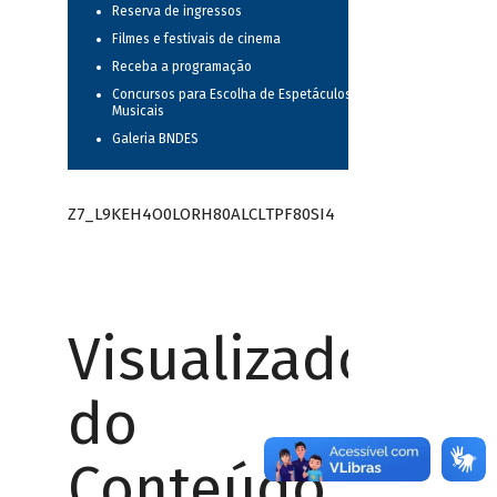
Reserva de ingressos
Filmes e festivais de cinema
Receba a programação
Concursos para Escolha de Espetáculos
Musicais
Galeria BNDES
Z7_L9KEH4O0LORH80ALCLTPF80SI4
Visualizador
do
Conteúdo