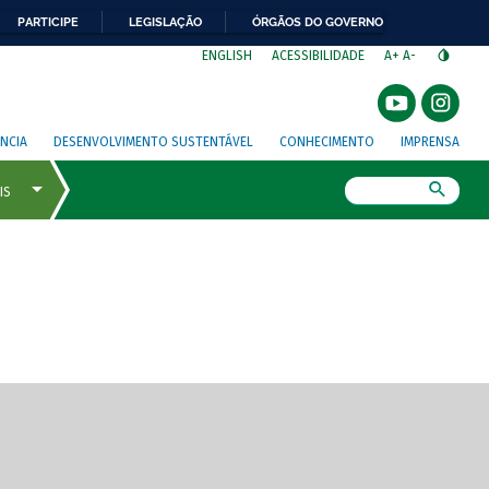
PARTICIPE
LEGISLAÇÃO
ÓRGÃOS DO GOVERNO
⁣
ENGLISH
ACESSIBILIDADE
A+
A-
NCIA
DESENVOLVIMENTO SUSTENTÁVEL
CONHECIMENTO
IMPRENSA
Busca
gem de tela