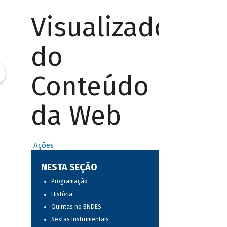
Visualizador
do
Conteúdo
da Web
Ações
NESTA SEÇÃO
Programação
História
Quintas no BNDES
Sextas instrumentais