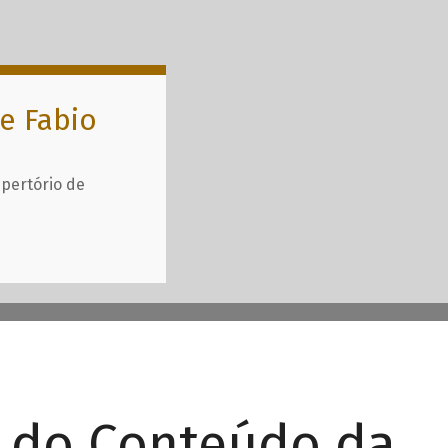
e Fabio
epertório de
r do Conteúdo da