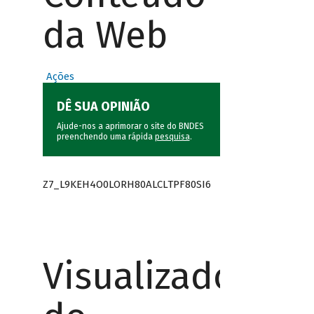
da Web
Ações
DÊ SUA OPINIÃO
Ajude-nos a aprimorar o site do BNDES
preenchendo uma rápida
pesquisa
.
Z7_L9KEH4O0LORH80ALCLTPF80SI6
Visualizador