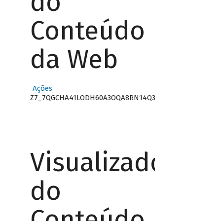
do
Conteúdo
da Web
Ações
Z7_7QGCHA41LODH60A3OQA8RN14Q3
Visualizador
do
Conteúdo