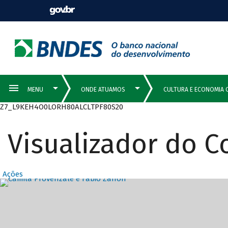
Z7_L9KEH4O0LORH80ALCLTPF80S20
Visualizador do 
Ações
Destaques Prin