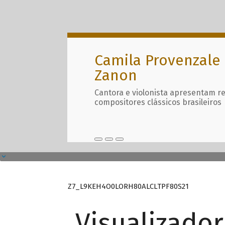
Camila Provenzale 
Zanon
Cantora e violonista apresentam r
compositores clássicos brasileiros
Z7_L9KEH4O0LORH80ALCLTPF80S21
Visualizado