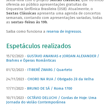
sexta-feira com o projeto
Sextas Clássicas
, que no início
oferecia ao público apresentações gratuitas da
Orquestra Sinfônica Brasileira (OSB). Atualmente, o
Sextas Clássicas
apresenta uma agenda de concertos
semanais, contando com apresentações variadas, todas
as
sextas-feiras às 19h
.
Saiba como funciona a
reserva de ingressos
.
Espetáculos realizados
15/12/2023 -
GUSTAVO ANANIAS e JORDAN ALEXANDER /
Brahms e Óperas Românticas
01/12/2023 -
ITIBERÊ ZWARG / Quarteto
24/11/2023 -
CHORO NA RUA / Obrigado Zé da Velha
17/11/2023 -
BRUNO DE SÁ / Roma 1700
10/11/2023 -
OCTÁVIO DELUCHI / Cordas de Hoje: Uma
Jornada do violão Contemporânea