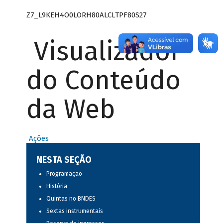
Z7_L9KEH4O0LORH80ALCLTPF80S27
Visualizador
do Conteúdo
da Web
Ações
NESTA SEÇÃO
Programação
História
Quintas no BNDES
Sextas instrumentais