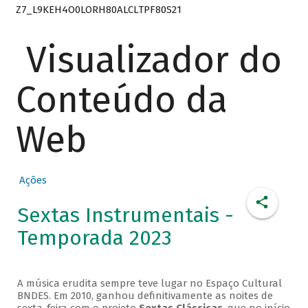
Z7_L9KEH4O0LORH80ALCLTPF80S21
Visualizador do
Conteúdo da
Web
Ações
Sextas Instrumentais -
Temporada 2023
A música erudita sempre teve lugar no Espaço Cultural
BNDES. Em 2010, ganhou definitivamente as noites de