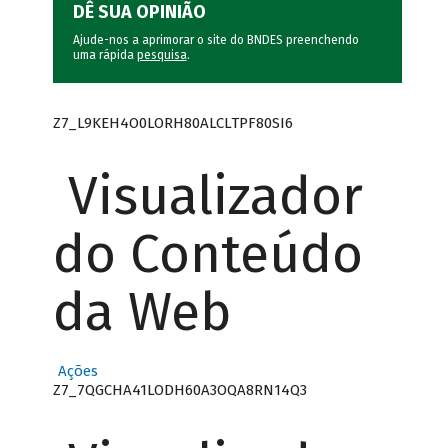
DÊ SUA OPINIÃO
Ajude-nos a aprimorar o site do BNDES preenchendo
uma rápida
pesquisa
.
Z7_L9KEH4O0LORH80ALCLTPF80SI6
Visualizador
do Conteúdo
da Web
Ações
Z7_7QGCHA41LODH60A3OQA8RN14Q3