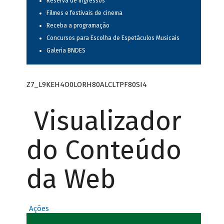
Reserva de ingressos
Filmes e festivais de cinema
Receba a programação
Concursos para Escolha de Espetáculos Musicais
Galeria BNDES
Z7_L9KEH4O0LORH80ALCLTPF80SI4
Visualizador
do Conteúdo
da Web
Ações