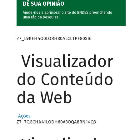
DÊ SUA OPINIÃO
Ajude-nos a aprimorar o site do BNDES preenchendo
uma rápida
pesquisa
.
Z7_L9KEH4O0LORH80ALCLTPF80SI6
Visualizador
do Conteúdo
da Web
Ações
Z7_7QGCHA41LODH60A3OQA8RN14Q3