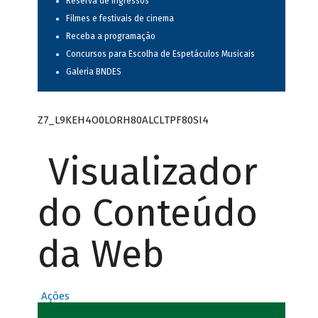
Reserva de ingressos
Filmes e festivais de cinema
Receba a programação
Concursos para Escolha de Espetáculos Musicais
Galeria BNDES
Z7_L9KEH4O0LORH80ALCLTPF80SI4
Visualizador
do Conteúdo
da Web
Ações