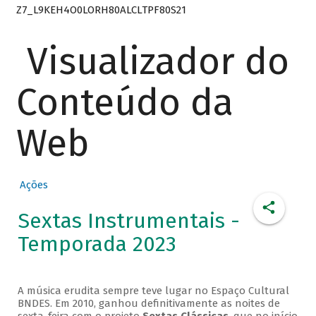
Z7_L9KEH4O0LORH80ALCLTPF80S21
Visualizador do
Conteúdo da
Web
Ações
Sextas Instrumentais -
Temporada 2023
A música erudita sempre teve lugar no Espaço Cultural
BNDES. Em 2010, ganhou definitivamente as noites de