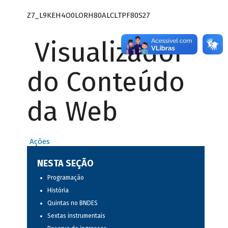
Z7_L9KEH4O0LORH80ALCLTPF80S27
Visualizador
do Conteúdo
da Web
Ações
NESTA SEÇÃO
Programação
História
Quintas no BNDES
Sextas instrumentais