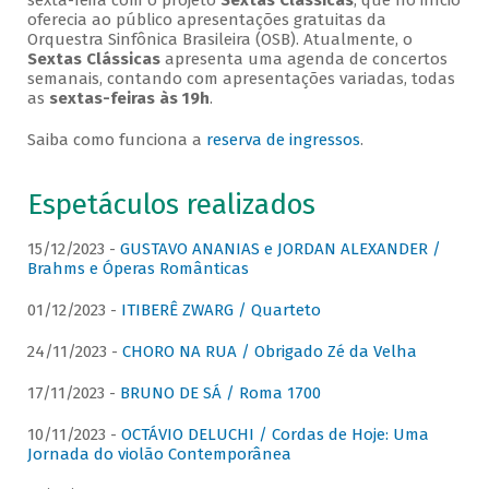
sexta-feira com o projeto
Sextas Clássicas
, que no início
oferecia ao público apresentações gratuitas da
Orquestra Sinfônica Brasileira (OSB). Atualmente, o
Sextas Clássicas
apresenta uma agenda de concertos
semanais, contando com apresentações variadas, todas
as
sextas-feiras às 19h
.
Saiba como funciona a
reserva de ingressos
.
Espetáculos realizados
15/12/2023 -
GUSTAVO ANANIAS e JORDAN ALEXANDER /
Brahms e Óperas Românticas
01/12/2023 -
ITIBERÊ ZWARG / Quarteto
24/11/2023 -
CHORO NA RUA / Obrigado Zé da Velha
17/11/2023 -
BRUNO DE SÁ / Roma 1700
10/11/2023 -
OCTÁVIO DELUCHI / Cordas de Hoje: Uma
Jornada do violão Contemporânea