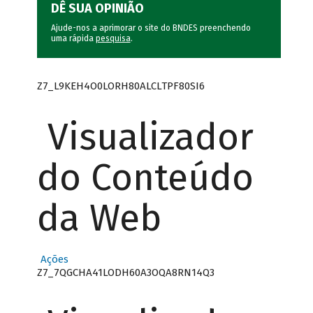
DÊ SUA OPINIÃO
Ajude-nos a aprimorar o site do BNDES preenchendo
uma rápida
pesquisa
.
Z7_L9KEH4O0LORH80ALCLTPF80SI6
Visualizador
do Conteúdo
da Web
Ações
Z7_7QGCHA41LODH60A3OQA8RN14Q3