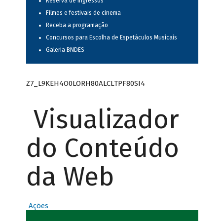
Reserva de ingressos
Filmes e festivais de cinema
Receba a programação
Concursos para Escolha de Espetáculos Musicais
Galeria BNDES
Z7_L9KEH4O0LORH80ALCLTPF80SI4
Visualizador
do Conteúdo
da Web
Ações