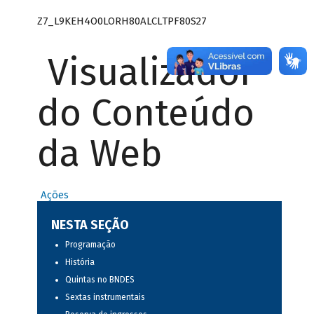
Z7_L9KEH4O0LORH80ALCLTPF80S27
Visualizador
do Conteúdo
da Web
Ações
NESTA SEÇÃO
Programação
História
Quintas no BNDES
Sextas instrumentais