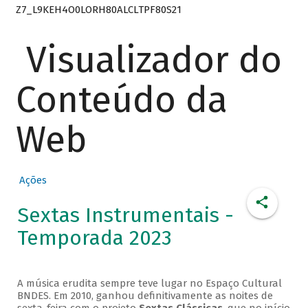
Z7_L9KEH4O0LORH80ALCLTPF80S21
Visualizador do
Conteúdo da
Web
Ações
Sextas Instrumentais -
Temporada 2023
A música erudita sempre teve lugar no Espaço Cultural
BNDES. Em 2010, ganhou definitivamente as noites de