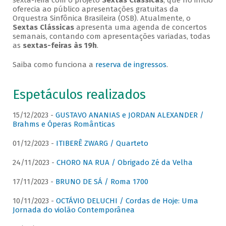
sexta-feira com o projeto
Sextas Clássicas
, que no início
oferecia ao público apresentações gratuitas da
Orquestra Sinfônica Brasileira (OSB). Atualmente, o
Sextas Clássicas
apresenta uma agenda de concertos
semanais, contando com apresentações variadas, todas
as
sextas-feiras às 19h
.
Saiba como funciona a
reserva de ingressos
.
Espetáculos realizados
15/12/2023 -
GUSTAVO ANANIAS e JORDAN ALEXANDER /
Brahms e Óperas Românticas
01/12/2023 -
ITIBERÊ ZWARG / Quarteto
24/11/2023 -
CHORO NA RUA / Obrigado Zé da Velha
17/11/2023 -
BRUNO DE SÁ / Roma 1700
10/11/2023 -
OCTÁVIO DELUCHI / Cordas de Hoje: Uma
Jornada do violão Contemporânea