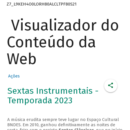
Z7_L9KEH4O0LORH80ALCLTPF80S21
Visualizador do
Conteúdo da
Web
Ações
Sextas Instrumentais -
Temporada 2023
A música erudita sempre teve lugar no Espaço Cultural
BNDES. Em 2010, ganhou definitivamente as noites de