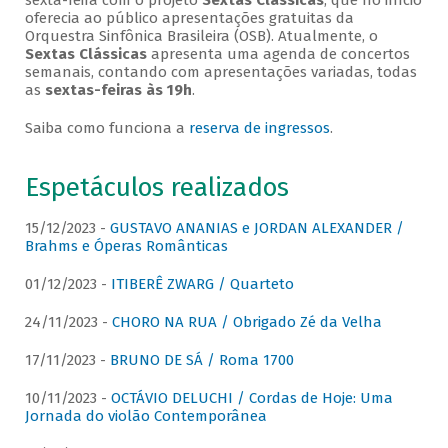
sexta-feira com o projeto
Sextas Clássicas
, que no início
oferecia ao público apresentações gratuitas da
Orquestra Sinfônica Brasileira (OSB). Atualmente, o
Sextas Clássicas
apresenta uma agenda de concertos
semanais, contando com apresentações variadas, todas
as
sextas-feiras às 19h
.
Saiba como funciona a
reserva de ingressos
.
Espetáculos realizados
15/12/2023 -
GUSTAVO ANANIAS e JORDAN ALEXANDER /
Brahms e Óperas Românticas
01/12/2023 -
ITIBERÊ ZWARG / Quarteto
24/11/2023 -
CHORO NA RUA / Obrigado Zé da Velha
17/11/2023 -
BRUNO DE SÁ / Roma 1700
10/11/2023 -
OCTÁVIO DELUCHI / Cordas de Hoje: Uma
Jornada do violão Contemporânea