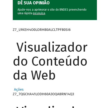
DÊ SUA OPINIÃO
Ajude-nos a aprimorar o site do BNDES preenchendo
uma rápida
pesquisa
.
Z7_L9KEH4O0LORH80ALCLTPF80SI6
Visualizador
do Conteúdo
da Web
Ações
Z7_7QGCHA41LODH60A3OQA8RN14Q3