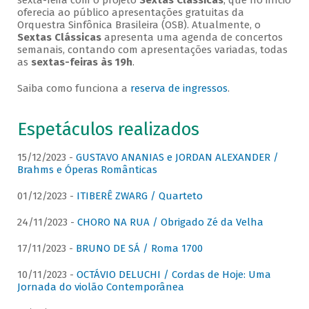
sexta-feira com o projeto
Sextas Clássicas
, que no início
oferecia ao público apresentações gratuitas da
Orquestra Sinfônica Brasileira (OSB). Atualmente, o
Sextas Clássicas
apresenta uma agenda de concertos
semanais, contando com apresentações variadas, todas
as
sextas-feiras às 19h
.
Saiba como funciona a
reserva de ingressos
.
Espetáculos realizados
15/12/2023 -
GUSTAVO ANANIAS e JORDAN ALEXANDER /
Brahms e Óperas Românticas
01/12/2023 -
ITIBERÊ ZWARG / Quarteto
24/11/2023 -
CHORO NA RUA / Obrigado Zé da Velha
17/11/2023 -
BRUNO DE SÁ / Roma 1700
10/11/2023 -
OCTÁVIO DELUCHI / Cordas de Hoje: Uma
Jornada do violão Contemporânea