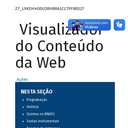
Z7_L9KEH4O0LORH80ALCLTPF80S27
Visualizador
do Conteúdo
da Web
Ações
NESTA SEÇÃO
Programação
História
Quintas no BNDES
Sextas instrumentais