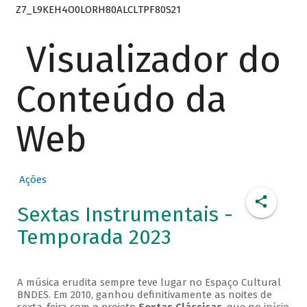
Z7_L9KEH4O0LORH80ALCLTPF80S21
Visualizador do
Conteúdo da
Web
Ações
Sextas Instrumentais -
Temporada 2023
A música erudita sempre teve lugar no Espaço Cultural
BNDES. Em 2010, ganhou definitivamente as noites de