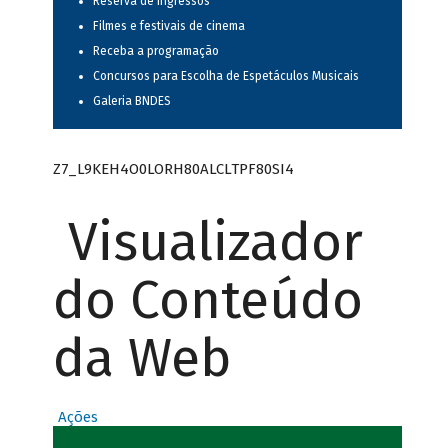
Reserva de ingressos
Filmes e festivais de cinema
Receba a programação
Concursos para Escolha de Espetáculos Musicais
Galeria BNDES
Z7_L9KEH4O0LORH80ALCLTPF80SI4
Visualizador
do Conteúdo
da Web
Ações