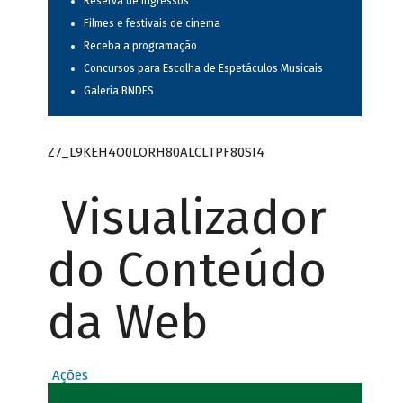
Reserva de ingressos
Filmes e festivais de cinema
Receba a programação
Concursos para Escolha de Espetáculos Musicais
Galeria BNDES
Z7_L9KEH4O0LORH80ALCLTPF80SI4
Visualizador
do Conteúdo
da Web
Ações