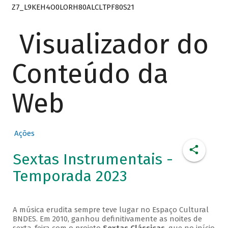
Z7_L9KEH4O0LORH80ALCLTPF80S21
Visualizador do
Conteúdo da
Web
Ações
Sextas Instrumentais -
Temporada 2023
A música erudita sempre teve lugar no Espaço Cultural
BNDES. Em 2010, ganhou definitivamente as noites de