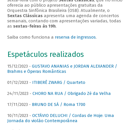
sexta-feira com o projeto
Sextas Clássicas
, que no início
oferecia ao público apresentações gratuitas da
Orquestra Sinfônica Brasileira (OSB). Atualmente, o
Sextas Clássicas
apresenta uma agenda de concertos
semanais, contando com apresentações variadas, todas
as
sextas-feiras às 19h
.
Saiba como funciona a
reserva de ingressos
.
Espetáculos realizados
15/12/2023 -
GUSTAVO ANANIAS e JORDAN ALEXANDER /
Brahms e Óperas Românticas
01/12/2023 -
ITIBERÊ ZWARG / Quarteto
24/11/2023 -
CHORO NA RUA / Obrigado Zé da Velha
17/11/2023 -
BRUNO DE SÁ / Roma 1700
10/11/2023 -
OCTÁVIO DELUCHI / Cordas de Hoje: Uma
Jornada do violão Contemporânea