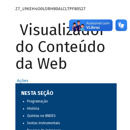
Z7_L9KEH4O0LORH80ALCLTPF80S27
Visualizador
do Conteúdo
da Web
Ações
NESTA SEÇÃO
Programação
História
Quintas no BNDES
Sextas instrumentais