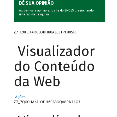
DÊ SUA OPINIÃO
Ajude-nos a aprimorar o site do BNDES preenchendo
uma rápida
pesquisa
.
Z7_L9KEH4O0LORH80ALCLTPF80SI6
Visualizador
do Conteúdo
da Web
Ações
Z7_7QGCHA41LODH60A3OQA8RN14Q3