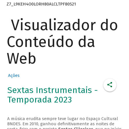
Z7_L9KEH4O0LORH80ALCLTPF80S21
Visualizador do
Conteúdo da
Web
Ações
Sextas Instrumentais -
Temporada 2023
A música erudita sempre teve lugar no Espaço Cultural
BNDES. Em 2010, ganhou definitivamente as noites de