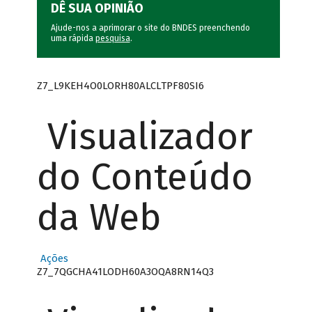
DÊ SUA OPINIÃO
Ajude-nos a aprimorar o site do BNDES preenchendo
uma rápida
pesquisa
.
Z7_L9KEH4O0LORH80ALCLTPF80SI6
Visualizador
do Conteúdo
da Web
Ações
Z7_7QGCHA41LODH60A3OQA8RN14Q3