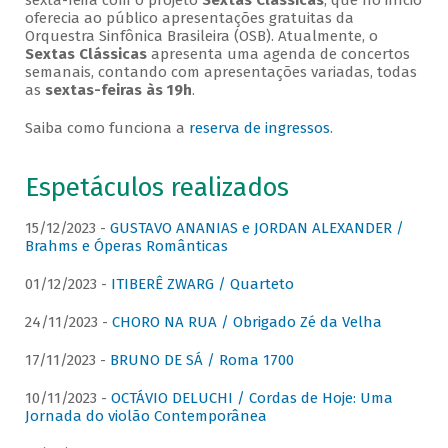
sexta-feira com o projeto
Sextas Clássicas
, que no início
oferecia ao público apresentações gratuitas da
Orquestra Sinfônica Brasileira (OSB). Atualmente, o
Sextas Clássicas
apresenta uma agenda de concertos
semanais, contando com apresentações variadas, todas
as
sextas-feiras às 19h
.
Saiba como funciona a
reserva de ingressos
.
Espetáculos realizados
15/12/2023 -
GUSTAVO ANANIAS e JORDAN ALEXANDER /
Brahms e Óperas Românticas
01/12/2023 -
ITIBERÊ ZWARG / Quarteto
24/11/2023 -
CHORO NA RUA / Obrigado Zé da Velha
17/11/2023 -
BRUNO DE SÁ / Roma 1700
10/11/2023 -
OCTÁVIO DELUCHI / Cordas de Hoje: Uma
Jornada do violão Contemporânea