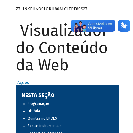
Z7_L9KEH4O0LORH80ALCLTPF80S27
Visualizador
do Conteúdo
da Web
Ações
NESTA SEÇÃO
Programação
História
Quintas no BNDES
Sextas instrumentais