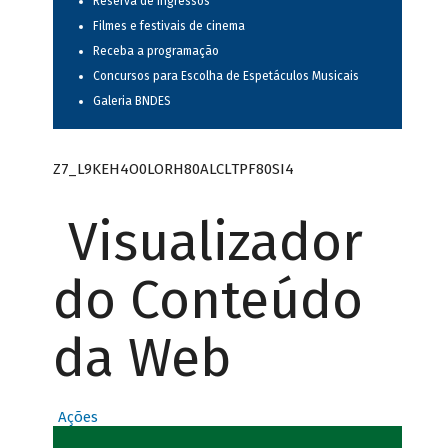
Reserva de ingressos
Filmes e festivais de cinema
Receba a programação
Concursos para Escolha de Espetáculos Musicais
Galeria BNDES
Z7_L9KEH4O0LORH80ALCLTPF80SI4
Visualizador
do Conteúdo
da Web
Ações