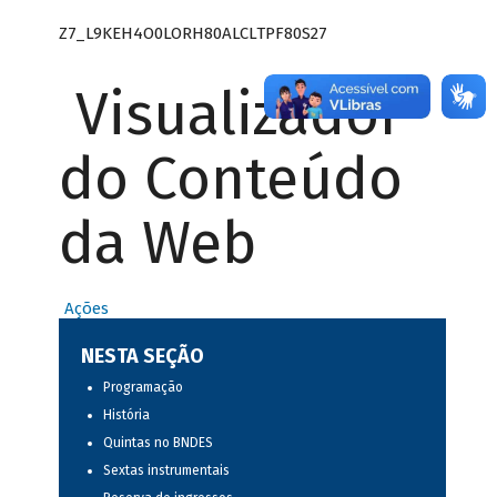
Z7_L9KEH4O0LORH80ALCLTPF80S27
Visualizador
do Conteúdo
da Web
Ações
NESTA SEÇÃO
Programação
História
Quintas no BNDES
Sextas instrumentais