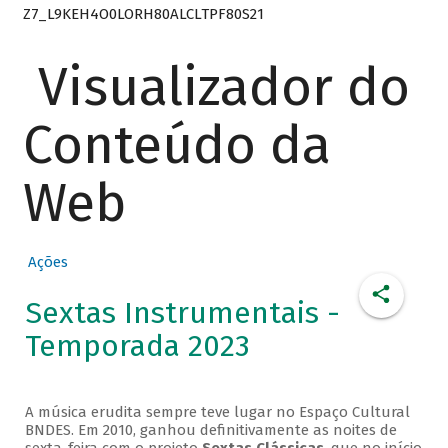
Z7_L9KEH4O0LORH80ALCLTPF80S21
Visualizador do
Conteúdo da
Web
Ações
Sextas Instrumentais -
Temporada 2023
A música erudita sempre teve lugar no Espaço Cultural
BNDES. Em 2010, ganhou definitivamente as noites de