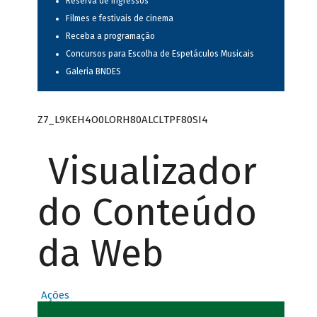
Reserva de ingressos
Filmes e festivais de cinema
Receba a programação
Concursos para Escolha de Espetáculos Musicais
Galeria BNDES
Z7_L9KEH4O0LORH80ALCLTPF80SI4
Visualizador
do Conteúdo
da Web
Ações