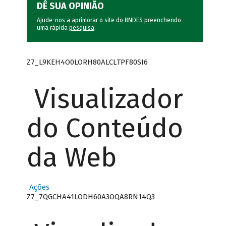
DÊ SUA OPINIÃO
Ajude-nos a aprimorar o site do BNDES preenchendo
uma rápida
pesquisa
.
Z7_L9KEH4O0LORH80ALCLTPF80SI6
Visualizador
do Conteúdo
da Web
Ações
Z7_7QGCHA41LODH60A3OQA8RN14Q3