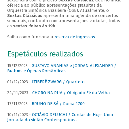
sexta-feira com o projeto
Sextas Clássicas
, que no início
oferecia ao público apresentações gratuitas da
Orquestra Sinfônica Brasileira (OSB). Atualmente, o
Sextas Clássicas
apresenta uma agenda de concertos
semanais, contando com apresentações variadas, todas
as
sextas-feiras às 19h
.
Saiba como funciona a
reserva de ingressos
.
Espetáculos realizados
15/12/2023 -
GUSTAVO ANANIAS e JORDAN ALEXANDER /
Brahms e Óperas Românticas
01/12/2023 -
ITIBERÊ ZWARG / Quarteto
24/11/2023 -
CHORO NA RUA / Obrigado Zé da Velha
17/11/2023 -
BRUNO DE SÁ / Roma 1700
10/11/2023 -
OCTÁVIO DELUCHI / Cordas de Hoje: Uma
Jornada do violão Contemporânea