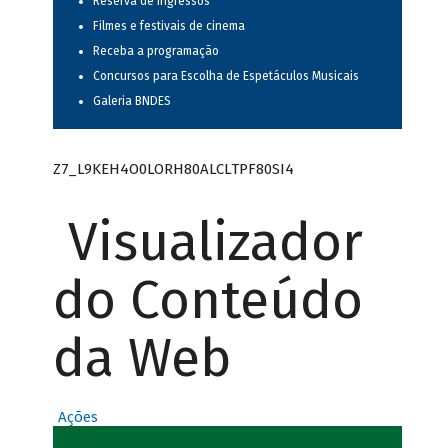
Reserva de ingressos
Filmes e festivais de cinema
Receba a programação
Concursos para Escolha de Espetáculos Musicais
Galeria BNDES
Z7_L9KEH4O0LORH80ALCLTPF80SI4
Visualizador
do Conteúdo
da Web
Ações