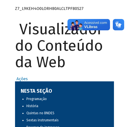
Z7_L9KEH4O0LORH80ALCLTPF80S27
Visualizador
do Conteúdo
da Web
Ações
NESTA SEÇÃO
Programação
História
Quintas no BNDES
Sextas instrumentais