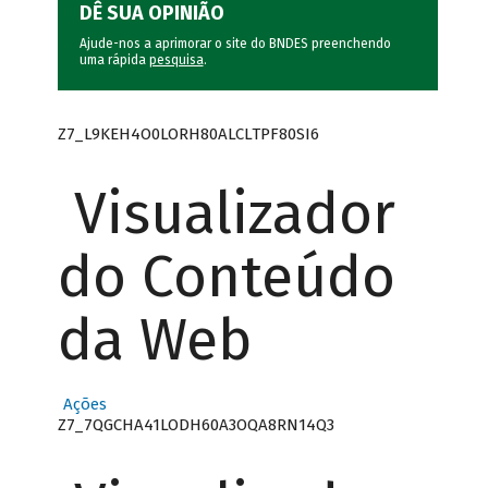
DÊ SUA OPINIÃO
Ajude-nos a aprimorar o site do BNDES preenchendo
uma rápida
pesquisa
.
Z7_L9KEH4O0LORH80ALCLTPF80SI6
Visualizador
do Conteúdo
da Web
Ações
Z7_7QGCHA41LODH60A3OQA8RN14Q3