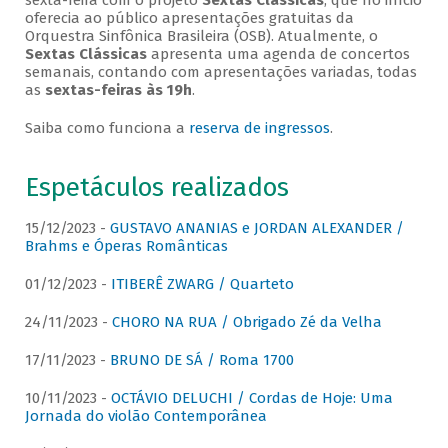
sexta-feira com o projeto
Sextas Clássicas
, que no início
oferecia ao público apresentações gratuitas da
Orquestra Sinfônica Brasileira (OSB). Atualmente, o
Sextas Clássicas
apresenta uma agenda de concertos
semanais, contando com apresentações variadas, todas
as
sextas-feiras às 19h
.
Saiba como funciona a
reserva de ingressos
.
Espetáculos realizados
15/12/2023 -
GUSTAVO ANANIAS e JORDAN ALEXANDER /
Brahms e Óperas Românticas
01/12/2023 -
ITIBERÊ ZWARG / Quarteto
24/11/2023 -
CHORO NA RUA / Obrigado Zé da Velha
17/11/2023 -
BRUNO DE SÁ / Roma 1700
10/11/2023 -
OCTÁVIO DELUCHI / Cordas de Hoje: Uma
Jornada do violão Contemporânea