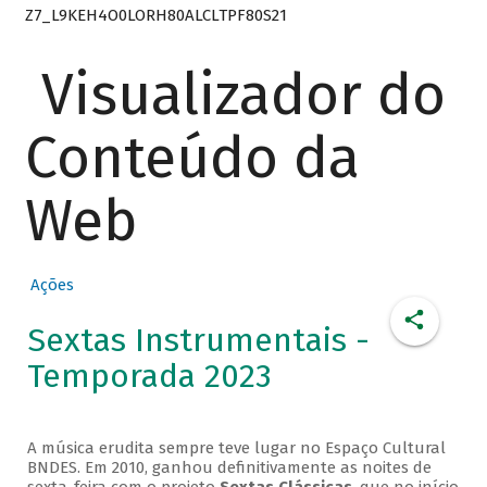
Z7_L9KEH4O0LORH80ALCLTPF80S21
Visualizador do
Conteúdo da
Web
Ações
Sextas Instrumentais -
Temporada 2023
A música erudita sempre teve lugar no Espaço Cultural
BNDES. Em 2010, ganhou definitivamente as noites de