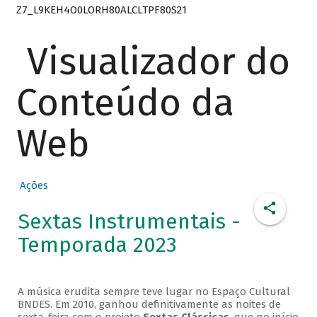
Z7_L9KEH4O0LORH80ALCLTPF80S21
Visualizador do
Conteúdo da
Web
Ações
Sextas Instrumentais -
Temporada 2023
A música erudita sempre teve lugar no Espaço Cultural
BNDES. Em 2010, ganhou definitivamente as noites de