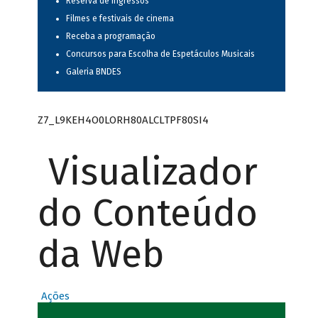
Reserva de ingressos
Filmes e festivais de cinema
Receba a programação
Concursos para Escolha de Espetáculos Musicais
Galeria BNDES
Z7_L9KEH4O0LORH80ALCLTPF80SI4
Visualizador
do Conteúdo
da Web
Ações