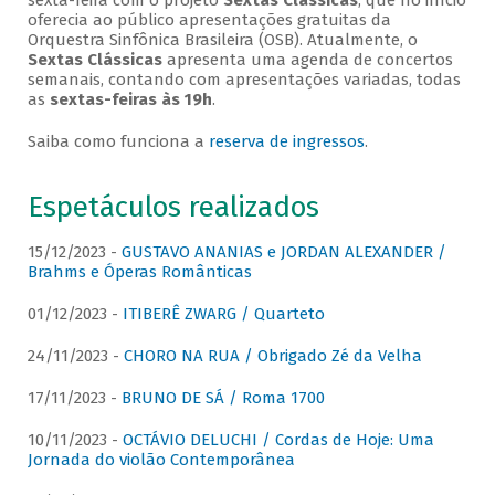
sexta-feira com o projeto
Sextas Clássicas
, que no início
oferecia ao público apresentações gratuitas da
Orquestra Sinfônica Brasileira (OSB). Atualmente, o
Sextas Clássicas
apresenta uma agenda de concertos
semanais, contando com apresentações variadas, todas
as
sextas-feiras às 19h
.
Saiba como funciona a
reserva de ingressos
.
Espetáculos realizados
15/12/2023 -
GUSTAVO ANANIAS e JORDAN ALEXANDER /
Brahms e Óperas Românticas
01/12/2023 -
ITIBERÊ ZWARG / Quarteto
24/11/2023 -
CHORO NA RUA / Obrigado Zé da Velha
17/11/2023 -
BRUNO DE SÁ / Roma 1700
10/11/2023 -
OCTÁVIO DELUCHI / Cordas de Hoje: Uma
Jornada do violão Contemporânea