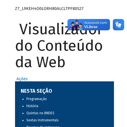
Z7_L9KEH4O0LORH80ALCLTPF80S27
Visualizador
do Conteúdo
da Web
Ações
NESTA SEÇÃO
Programação
História
Quintas no BNDES
Sextas instrumentais