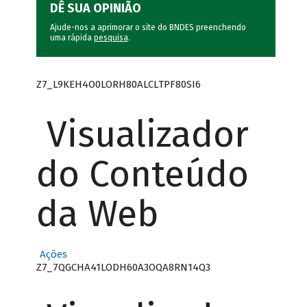
DÊ SUA OPINIÃO
Ajude-nos a aprimorar o site do BNDES preenchendo
uma rápida
pesquisa
.
Z7_L9KEH4O0LORH80ALCLTPF80SI6
Visualizador
do Conteúdo
da Web
Ações
Z7_7QGCHA41LODH60A3OQA8RN14Q3