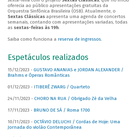
sexta-feira com o projeto
Sextas Clássicas
, que no início
oferecia ao público apresentações gratuitas da
Orquestra Sinfônica Brasileira (OSB). Atualmente, o
Sextas Clássicas
apresenta uma agenda de concertos
semanais, contando com apresentações variadas, todas
as
sextas-feiras às 19h
.
Saiba como funciona a
reserva de ingressos
.
Espetáculos realizados
15/12/2023 -
GUSTAVO ANANIAS e JORDAN ALEXANDER /
Brahms e Óperas Românticas
01/12/2023 -
ITIBERÊ ZWARG / Quarteto
24/11/2023 -
CHORO NA RUA / Obrigado Zé da Velha
17/11/2023 -
BRUNO DE SÁ / Roma 1700
10/11/2023 -
OCTÁVIO DELUCHI / Cordas de Hoje: Uma
Jornada do violão Contemporânea