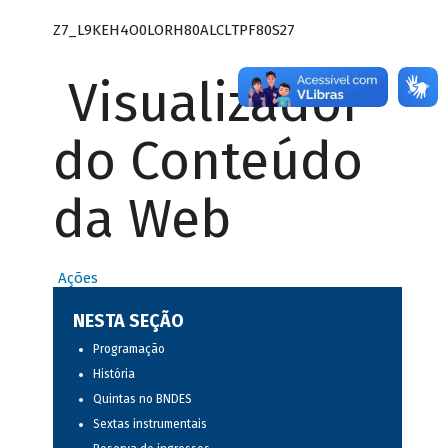
Z7_L9KEH4O0LORH80ALCLTPF80S27
Visualizador
do Conteúdo
da Web
Ações
NESTA SEÇÃO
Programação
História
Quintas no BNDES
Sextas instrumentais