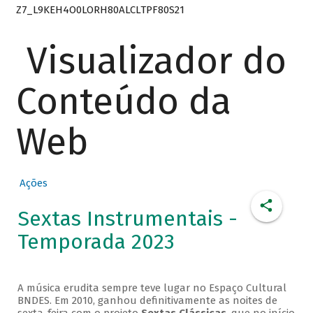
Z7_L9KEH4O0LORH80ALCLTPF80S21
Visualizador do
Conteúdo da
Web
Ações
Sextas Instrumentais -
Temporada 2023
A música erudita sempre teve lugar no Espaço Cultural
BNDES. Em 2010, ganhou definitivamente as noites de