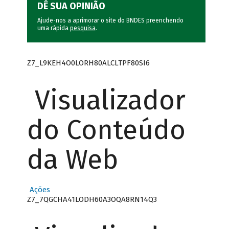
DÊ SUA OPINIÃO
Ajude-nos a aprimorar o site do BNDES preenchendo
uma rápida
pesquisa
.
Z7_L9KEH4O0LORH80ALCLTPF80SI6
Visualizador
do Conteúdo
da Web
Ações
Z7_7QGCHA41LODH60A3OQA8RN14Q3