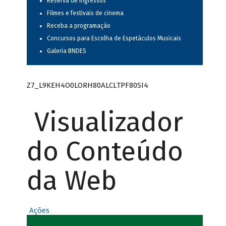
Reserva de ingressos
Filmes e festivais de cinema
Receba a programação
Concursos para Escolha de Espetáculos Musicais
Galeria BNDES
Z7_L9KEH4O0LORH80ALCLTPF80SI4
Visualizador
do Conteúdo
da Web
Ações