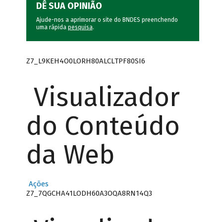
DÊ SUA OPINIÃO
Ajude-nos a aprimorar o site do BNDES preenchendo
uma rápida
pesquisa
.
Z7_L9KEH4O0LORH80ALCLTPF80SI6
Visualizador
do Conteúdo
da Web
Ações
Z7_7QGCHA41LODH60A3OQA8RN14Q3