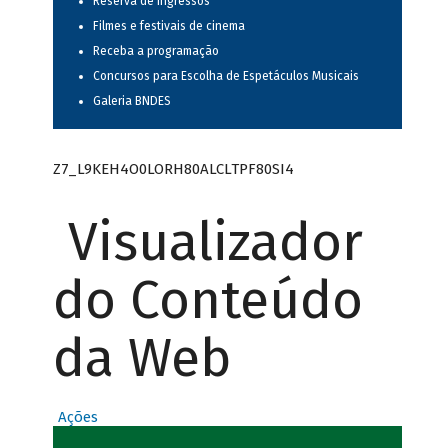
Reserva de ingressos
Filmes e festivais de cinema
Receba a programação
Concursos para Escolha de Espetáculos Musicais
Galeria BNDES
Z7_L9KEH4O0LORH80ALCLTPF80SI4
Visualizador
do Conteúdo
da Web
Ações