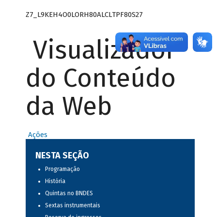
Z7_L9KEH4O0LORH80ALCLTPF80S27
Visualizador
do Conteúdo
da Web
Ações
NESTA SEÇÃO
Programação
História
Quintas no BNDES
Sextas instrumentais