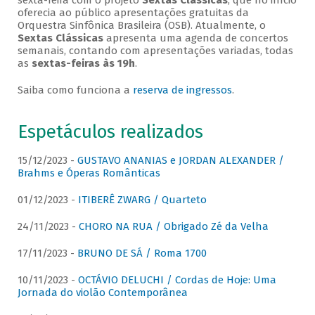
sexta-feira com o projeto
Sextas Clássicas
, que no início
oferecia ao público apresentações gratuitas da
Orquestra Sinfônica Brasileira (OSB). Atualmente, o
Sextas Clássicas
apresenta uma agenda de concertos
semanais, contando com apresentações variadas, todas
as
sextas-feiras às 19h
.
Saiba como funciona a
reserva de ingressos
.
Espetáculos realizados
15/12/2023 -
GUSTAVO ANANIAS e JORDAN ALEXANDER /
Brahms e Óperas Românticas
01/12/2023 -
ITIBERÊ ZWARG / Quarteto
24/11/2023 -
CHORO NA RUA / Obrigado Zé da Velha
17/11/2023 -
BRUNO DE SÁ / Roma 1700
10/11/2023 -
OCTÁVIO DELUCHI / Cordas de Hoje: Uma
Jornada do violão Contemporânea