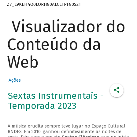
Z7_L9KEH4O0LORH80ALCLTPF80S21
Visualizador do
Conteúdo da
Web
Ações
Sextas Instrumentais -
Temporada 2023
A música erudita sempre teve lugar no Espaço Cultural
BNDES. Em 2010, ganhou definitivamente as noites de