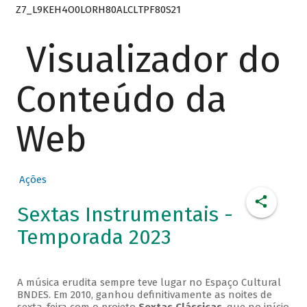
Z7_L9KEH4O0LORH80ALCLTPF80S21
Visualizador do
Conteúdo da
Web
Ações
Sextas Instrumentais -
Temporada 2023
A música erudita sempre teve lugar no Espaço Cultural
BNDES. Em 2010, ganhou definitivamente as noites de