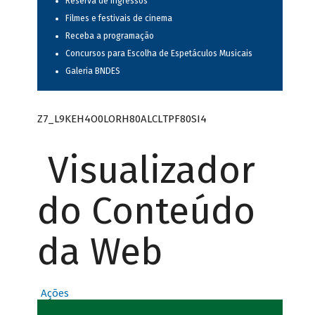
Reserva de ingressos
Filmes e festivais de cinema
Receba a programação
Concursos para Escolha de Espetáculos Musicais
Galeria BNDES
Z7_L9KEH4O0LORH80ALCLTPF80SI4
Visualizador
do Conteúdo
da Web
Ações