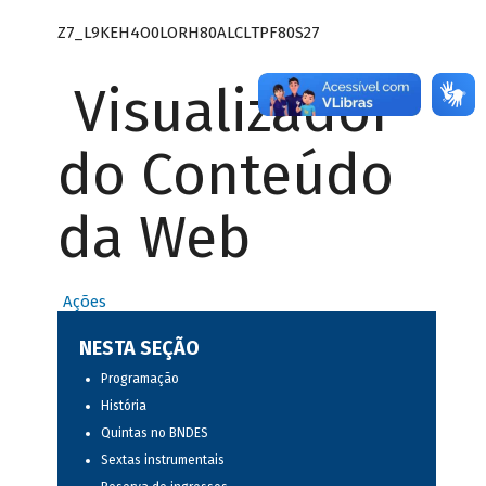
Z7_L9KEH4O0LORH80ALCLTPF80S27
Visualizador
do Conteúdo
da Web
Ações
NESTA SEÇÃO
Programação
História
Quintas no BNDES
Sextas instrumentais