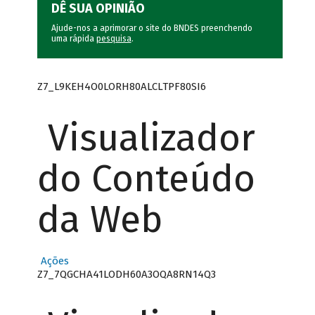
DÊ SUA OPINIÃO
Ajude-nos a aprimorar o site do BNDES preenchendo
uma rápida
pesquisa
.
Z7_L9KEH4O0LORH80ALCLTPF80SI6
Visualizador
do Conteúdo
da Web
Ações
Z7_7QGCHA41LODH60A3OQA8RN14Q3