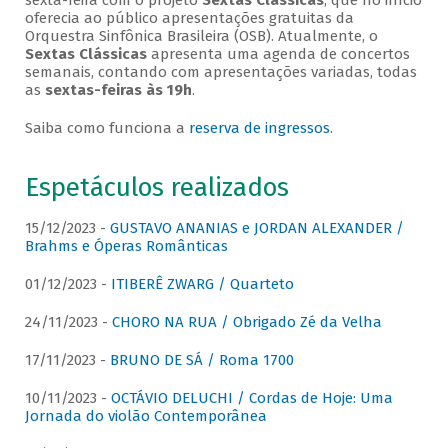
sexta-feira com o projeto
Sextas Clássicas
, que no início
oferecia ao público apresentações gratuitas da
Orquestra Sinfônica Brasileira (OSB). Atualmente, o
Sextas Clássicas
apresenta uma agenda de concertos
semanais, contando com apresentações variadas, todas
as
sextas-feiras às 19h
.
Saiba como funciona a
reserva de ingressos
.
Espetáculos realizados
15/12/2023 -
GUSTAVO ANANIAS e JORDAN ALEXANDER /
Brahms e Óperas Românticas
01/12/2023 -
ITIBERÊ ZWARG / Quarteto
24/11/2023 -
CHORO NA RUA / Obrigado Zé da Velha
17/11/2023 -
BRUNO DE SÁ / Roma 1700
10/11/2023 -
OCTÁVIO DELUCHI / Cordas de Hoje: Uma
Jornada do violão Contemporânea