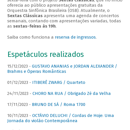
sexta-feira com o projeto
Sextas Clássicas
, que no início
oferecia ao público apresentações gratuitas da
Orquestra Sinfônica Brasileira (OSB). Atualmente, o
Sextas Clássicas
apresenta uma agenda de concertos
semanais, contando com apresentações variadas, todas
as
sextas-feiras às 19h
.
Saiba como funciona a
reserva de ingressos
.
Espetáculos realizados
15/12/2023 -
GUSTAVO ANANIAS e JORDAN ALEXANDER /
Brahms e Óperas Românticas
01/12/2023 -
ITIBERÊ ZWARG / Quarteto
24/11/2023 -
CHORO NA RUA / Obrigado Zé da Velha
17/11/2023 -
BRUNO DE SÁ / Roma 1700
10/11/2023 -
OCTÁVIO DELUCHI / Cordas de Hoje: Uma
Jornada do violão Contemporânea