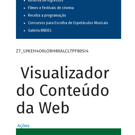
Reserva de ingressos
Filmes e festivais de cinema
Receba a programação
Concursos para Escolha de Espetáculos Musicais
Galeria BNDES
Z7_L9KEH4O0LORH80ALCLTPF80SI4
Visualizador
do Conteúdo
da Web
Ações