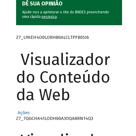
DÊ SUA OPINIÃO
Ajude-nos a aprimorar o site do BNDES preenchendo
uma rápida
pesquisa
.
Z7_L9KEH4O0LORH80ALCLTPF80SI6
Visualizador
do Conteúdo
da Web
Ações
Z7_7QGCHA41LODH60A3OQA8RN14Q3