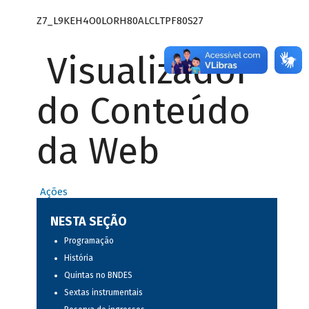
Z7_L9KEH4O0LORH80ALCLTPF80S27
Visualizador
do Conteúdo
da Web
Ações
NESTA SEÇÃO
Programação
História
Quintas no BNDES
Sextas instrumentais