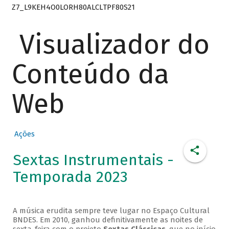
Z7_L9KEH4O0LORH80ALCLTPF80S21
Visualizador do
Conteúdo da
Web
Ações
Sextas Instrumentais -
Temporada 2023
A música erudita sempre teve lugar no Espaço Cultural
BNDES. Em 2010, ganhou definitivamente as noites de