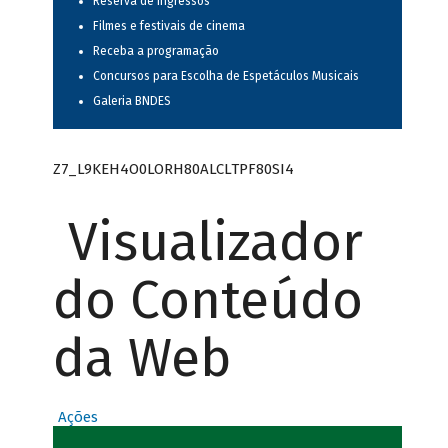
Reserva de ingressos
Filmes e festivais de cinema
Receba a programação
Concursos para Escolha de Espetáculos Musicais
Galeria BNDES
Z7_L9KEH4O0LORH80ALCLTPF80SI4
Visualizador
do Conteúdo
da Web
Ações