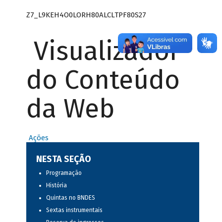
Z7_L9KEH4O0LORH80ALCLTPF80S27
Visualizador
do Conteúdo
da Web
Ações
NESTA SEÇÃO
Programação
História
Quintas no BNDES
Sextas instrumentais