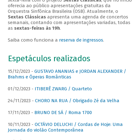
sexta-feira com o projeto
Sextas Clássicas
, que no início
oferecia ao público apresentações gratuitas da
Orquestra Sinfônica Brasileira (OSB). Atualmente, o
Sextas Clássicas
apresenta uma agenda de concertos
semanais, contando com apresentações variadas, todas
as
sextas-feiras às 19h
.
Saiba como funciona a
reserva de ingressos
.
Espetáculos realizados
15/12/2023 -
GUSTAVO ANANIAS e JORDAN ALEXANDER /
Brahms e Óperas Românticas
01/12/2023 -
ITIBERÊ ZWARG / Quarteto
24/11/2023 -
CHORO NA RUA / Obrigado Zé da Velha
17/11/2023 -
BRUNO DE SÁ / Roma 1700
10/11/2023 -
OCTÁVIO DELUCHI / Cordas de Hoje: Uma
Jornada do violão Contemporânea