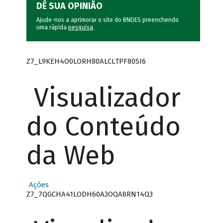
DÊ SUA OPINIÃO
Ajude-nos a aprimorar o site do BNDES preenchendo
uma rápida
pesquisa
.
Z7_L9KEH4O0LORH80ALCLTPF80SI6
Visualizador
do Conteúdo
da Web
Ações
Z7_7QGCHA41LODH60A3OQA8RN14Q3