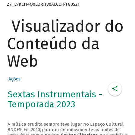
Z7_L9KEH4O0LORH80ALCLTPF80S21
Visualizador do
Conteúdo da
Web
Ações
Sextas Instrumentais -
Temporada 2023
A música erudita sempre teve lugar no Espaço Cultural
BNDES. Em 2010, ganhou definitivamente as noites de