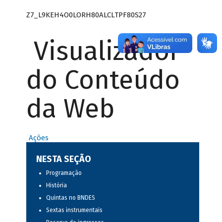
Z7_L9KEH4O0LORH80ALCLTPF80S27
Visualizador
do Conteúdo
da Web
Ações
NESTA SEÇÃO
Programação
História
Quintas no BNDES
Sextas instrumentais