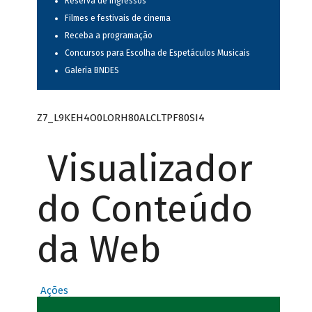
Reserva de ingressos
Filmes e festivais de cinema
Receba a programação
Concursos para Escolha de Espetáculos Musicais
Galeria BNDES
Z7_L9KEH4O0LORH80ALCLTPF80SI4
Visualizador
do Conteúdo
da Web
Ações