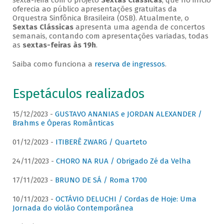
sexta-feira com o projeto
Sextas Clássicas
, que no início
oferecia ao público apresentações gratuitas da
Orquestra Sinfônica Brasileira (OSB). Atualmente, o
Sextas Clássicas
apresenta uma agenda de concertos
semanais, contando com apresentações variadas, todas
as
sextas-feiras às 19h
.
Saiba como funciona a
reserva de ingressos
.
Espetáculos realizados
15/12/2023 -
GUSTAVO ANANIAS e JORDAN ALEXANDER /
Brahms e Óperas Românticas
01/12/2023 -
ITIBERÊ ZWARG / Quarteto
24/11/2023 -
CHORO NA RUA / Obrigado Zé da Velha
17/11/2023 -
BRUNO DE SÁ / Roma 1700
10/11/2023 -
OCTÁVIO DELUCHI / Cordas de Hoje: Uma
Jornada do violão Contemporânea