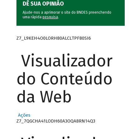
DÊ SUA OPINIÃO
Ajude-nos a aprimorar o site do BNDES preenchendo
uma rápida
pesquisa
.
Z7_L9KEH4O0LORH80ALCLTPF80SI6
Visualizador
do Conteúdo
da Web
Ações
Z7_7QGCHA41LODH60A3OQA8RN14Q3