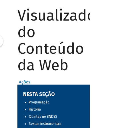
Visualizador
do
Conteúdo
da Web
Ações
NESTA SEÇÃO
Programação
História
Quintas no BNDES
Sextas instrumentais