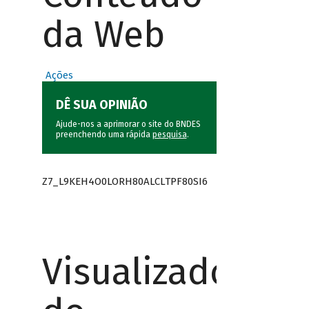
da Web
Ações
DÊ SUA OPINIÃO
Ajude-nos a aprimorar o site do BNDES
preenchendo uma rápida
pesquisa
.
Z7_L9KEH4O0LORH80ALCLTPF80SI6
Visualizador