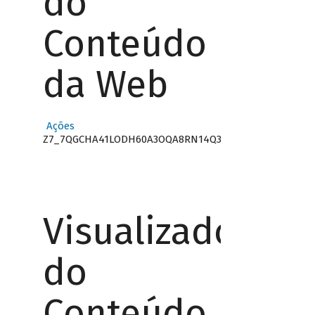
do
Conteúdo
da Web
Ações
Z7_7QGCHA41LODH60A3OQA8RN14Q3
Visualizador
do
Conteúdo