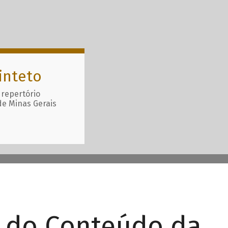
inteto
 repertório
de Minas Gerais
r do Conteúdo da