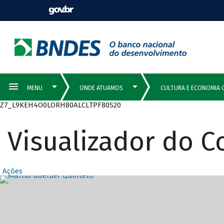
Z7_L9KEH4O0LORH80ALCLTPF80S20
Visualizador do 
Ações
Destaques Prin