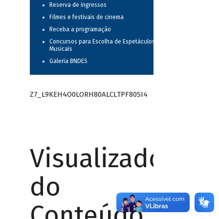
Reserva de ingressos
Filmes e festivais de cinema
Receba a programação
Concursos para Escolha de Espetáculos
Musicais
Galeria BNDES
Z7_L9KEH4O0LORH80ALCLTPF80SI4
Visualizador
do
Conteúdo