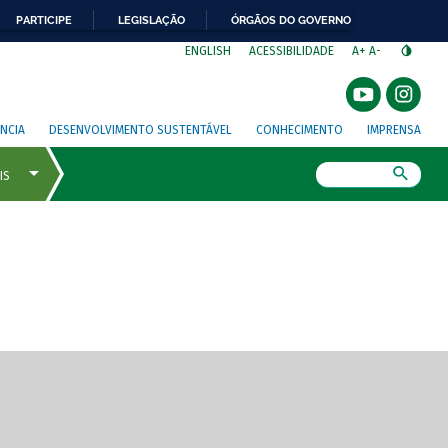
PARTICIPE
LEGISLAÇÃO
ÓRGÃOS DO GOVERNO
⁣
ENGLISH
ACESSIBILIDADE
A+
A-
NCIA
DESENVOLVIMENTO SUSTENTÁVEL
CONHECIMENTO
IMPRENSA
Busca
gem de tela