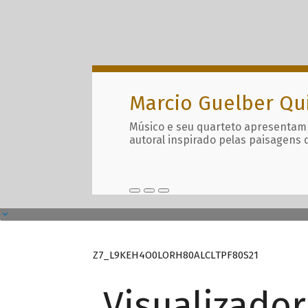
Marcio Guelber Qu
Músico e seu quarteto apresentam
autoral inspirado pelas paisagens 
Z7_L9KEH4O0LORH80ALCLTPF80S21
Visualizado