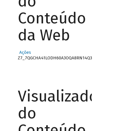
do
Conteúdo
da Web
Ações
Z7_7QGCHA41LODH60A3OQA8RN14Q3
Visualizador
do
Conteúdo