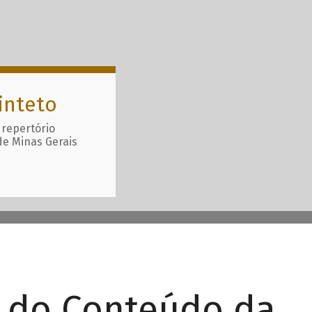
inteto
 repertório
de Minas Gerais
r do Conteúdo da