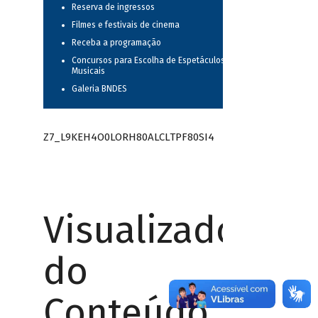
Reserva de ingressos
Filmes e festivais de cinema
Receba a programação
Concursos para Escolha de Espetáculos
Musicais
Galeria BNDES
Z7_L9KEH4O0LORH80ALCLTPF80SI4
Visualizador
do
Conteúdo