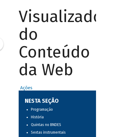
Visualizador
do
Conteúdo
da Web
Ações
NESTA SEÇÃO
Programação
História
Quintas no BNDES
Sextas instrumentais