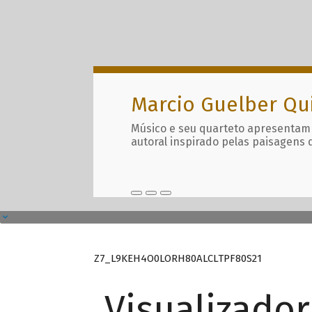
Marcio Guelber Qu
Músico e seu quarteto apresentam
autoral inspirado pelas paisagens 
Z7_L9KEH4O0LORH80ALCLTPF80S21
Visualizado