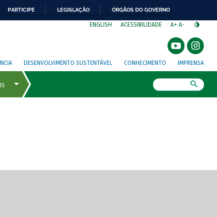
PARTICIPE
LEGISLAÇÃO
ÓRGÃOS DO GOVERNO
⁣
ENGLISH
ACESSIBILIDADE
A+
A-
NCIA
DESENVOLVIMENTO SUSTENTÁVEL
CONHECIMENTO
IMPRENSA
Busca
gem de tela