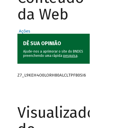
da Web
Ações
DÊ SUA OPINIÃO
Ajude-nos a aprimorar o site do BNDES
preenchendo uma rápida
pesquisa
.
Z7_L9KEH4O0LORH80ALCLTPF80SI6
Visualizador