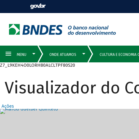
Z7_L9KEH4O0LORH80ALCLTPF80S20
Visualizador do 
Ações
Destaques Prin