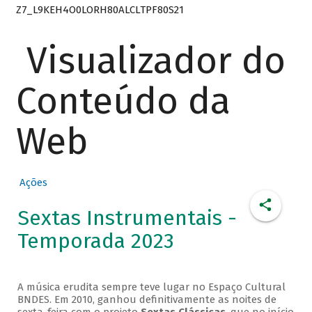
Z7_L9KEH4O0LORH80ALCLTPF80S21
Visualizador do
Conteúdo da
Web
Ações
Sextas Instrumentais -
Temporada 2023
A música erudita sempre teve lugar no Espaço Cultural
BNDES. Em 2010, ganhou definitivamente as noites de