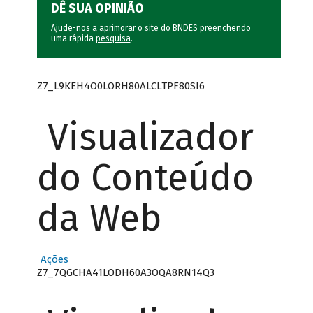
DÊ SUA OPINIÃO
Ajude-nos a aprimorar o site do BNDES preenchendo
uma rápida
pesquisa
.
Z7_L9KEH4O0LORH80ALCLTPF80SI6
Visualizador
do Conteúdo
da Web
Ações
Z7_7QGCHA41LODH60A3OQA8RN14Q3