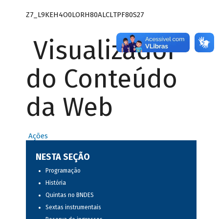
Z7_L9KEH4O0LORH80ALCLTPF80S27
Visualizador
do Conteúdo
da Web
Ações
NESTA SEÇÃO
Programação
História
Quintas no BNDES
Sextas instrumentais