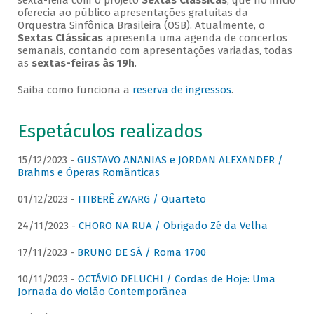
sexta-feira com o projeto
Sextas Clássicas
, que no início
oferecia ao público apresentações gratuitas da
Orquestra Sinfônica Brasileira (OSB). Atualmente, o
Sextas Clássicas
apresenta uma agenda de concertos
semanais, contando com apresentações variadas, todas
as
sextas-feiras às 19h
.
Saiba como funciona a
reserva de ingressos
.
Espetáculos realizados
15/12/2023 -
GUSTAVO ANANIAS e JORDAN ALEXANDER /
Brahms e Óperas Românticas
01/12/2023 -
ITIBERÊ ZWARG / Quarteto
24/11/2023 -
CHORO NA RUA / Obrigado Zé da Velha
17/11/2023 -
BRUNO DE SÁ / Roma 1700
10/11/2023 -
OCTÁVIO DELUCHI / Cordas de Hoje: Uma
Jornada do violão Contemporânea