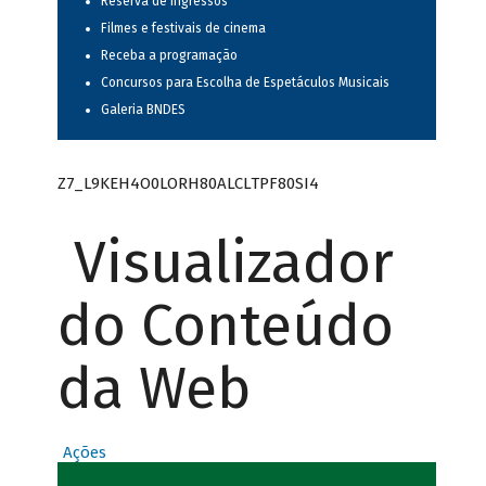
Reserva de ingressos
Filmes e festivais de cinema
Receba a programação
Concursos para Escolha de Espetáculos Musicais
Galeria BNDES
Z7_L9KEH4O0LORH80ALCLTPF80SI4
Visualizador
do Conteúdo
da Web
Ações