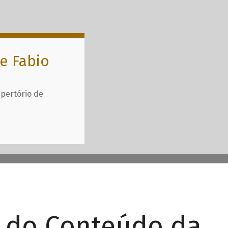
e Fabio
epertório de
r do Conteúdo da