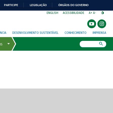
PARTICIPE
LEGISLAÇÃO
ÓRGÃOS DO GOVERNO
⁣
ENGLISH
ACESSIBILIDADE
A+
A-
NCIA
DESENVOLVIMENTO SUSTENTÁVEL
CONHECIMENTO
IMPRENSA
Busca
gem de tela