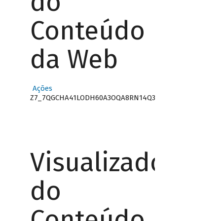
do
Conteúdo
da Web
Ações
Z7_7QGCHA41LODH60A3OQA8RN14Q3
Visualizador
do
Conteúdo