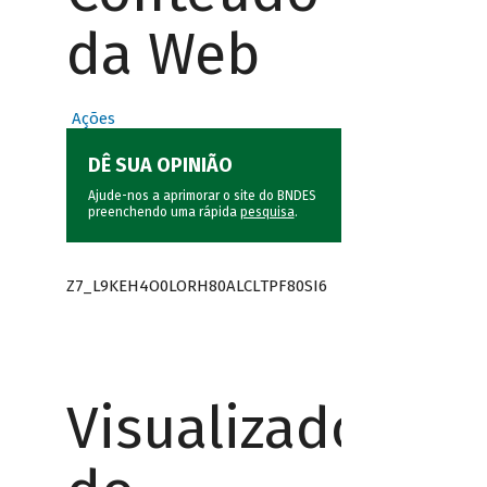
da Web
Ações
DÊ SUA OPINIÃO
Ajude-nos a aprimorar o site do BNDES
preenchendo uma rápida
pesquisa
.
Z7_L9KEH4O0LORH80ALCLTPF80SI6
Visualizador