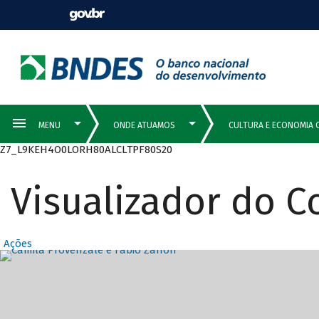
Z7_L9KEH4O0LORH80ALCLTPF80S20
Visualizador do 
Ações
Destaques Prin