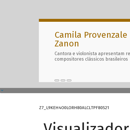
Camila Provenzale 
Zanon
Cantora e violonista apresentam r
compositores clássicos brasileiros
Z7_L9KEH4O0LORH80ALCLTPF80S21
Visualizado