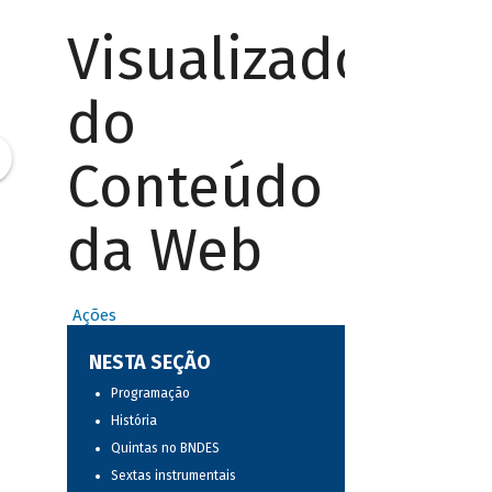
Visualizador
do
Conteúdo
da Web
Ações
NESTA SEÇÃO
Programação
História
Quintas no BNDES
Sextas instrumentais