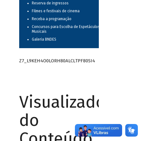
Reserva de ingressos
Filmes e festivais de cinema
Receba a programação
Concursos para Escolha de Espetáculos
Musicais
Galeria BNDES
Z7_L9KEH4O0LORH80ALCLTPF80SI4
Visualizador
do
Conteúdo