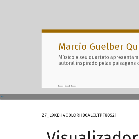
Marcio Guelber Qu
Músico e seu quarteto apresentam
autoral inspirado pelas paisagens 
Z7_L9KEH4O0LORH80ALCLTPF80S21
Visualizado