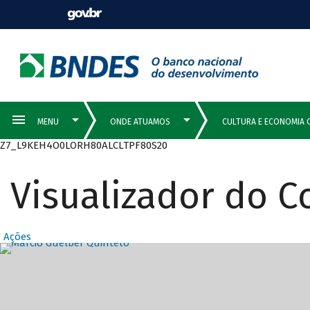
Z7_L9KEH4O0LORH80ALCLTPF80S20
Visualizador do 
Ações
Destaques Prin