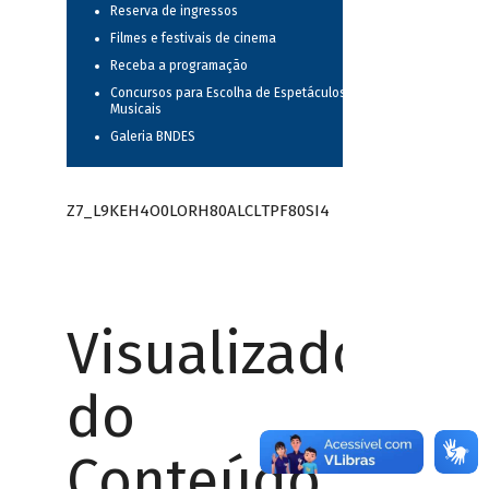
Reserva de ingressos
Filmes e festivais de cinema
Receba a programação
Concursos para Escolha de Espetáculos
Musicais
Galeria BNDES
Z7_L9KEH4O0LORH80ALCLTPF80SI4
Visualizador
do
Conteúdo