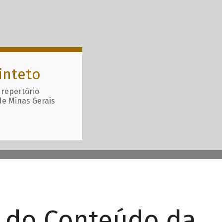
inteto
 repertório
de Minas Gerais
r do Conteúdo da