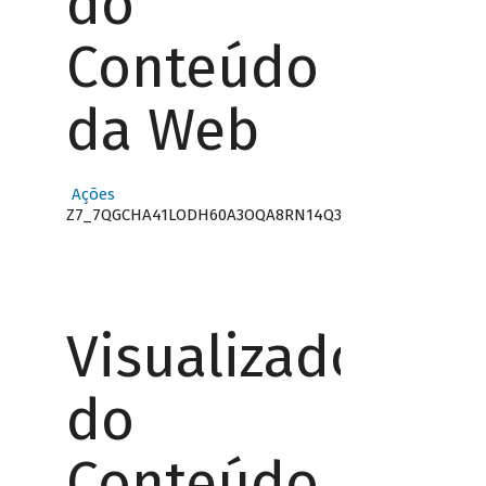
do
Conteúdo
da Web
Ações
Z7_7QGCHA41LODH60A3OQA8RN14Q3
Visualizador
do
Conteúdo