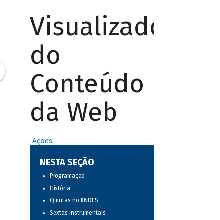
Visualizador
do
Conteúdo
da Web
Ações
NESTA SEÇÃO
Programação
História
Quintas no BNDES
Sextas instrumentais