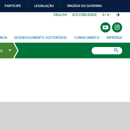
PARTICIPE
LEGISLAÇÃO
ÓRGÃOS DO GOVERNO
⁣
ENGLISH
ACESSIBILIDADE
A+
A-
NCIA
DESENVOLVIMENTO SUSTENTÁVEL
CONHECIMENTO
IMPRENSA
Busca
gem de tela