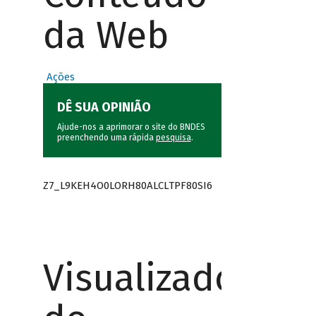
da Web
Ações
DÊ SUA OPINIÃO
Ajude-nos a aprimorar o site do BNDES
preenchendo uma rápida
pesquisa
.
Z7_L9KEH4O0LORH80ALCLTPF80SI6
Visualizador