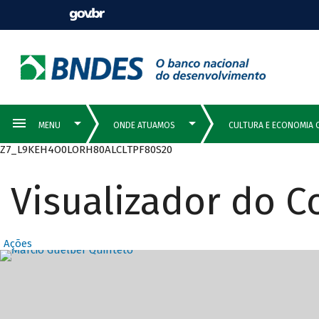
Z7_L9KEH4O0LORH80ALCLTPF80S20
Visualizador do 
Ações
Destaques Prin