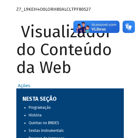
Z7_L9KEH4O0LORH80ALCLTPF80S27
Visualizador
do Conteúdo
da Web
Ações
NESTA SEÇÃO
Programação
História
Quintas no BNDES
Sextas instrumentais