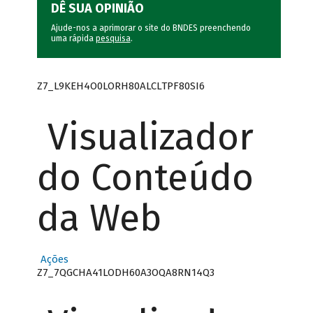
DÊ SUA OPINIÃO
Ajude-nos a aprimorar o site do BNDES preenchendo
uma rápida
pesquisa
.
Z7_L9KEH4O0LORH80ALCLTPF80SI6
Visualizador
do Conteúdo
da Web
Ações
Z7_7QGCHA41LODH60A3OQA8RN14Q3