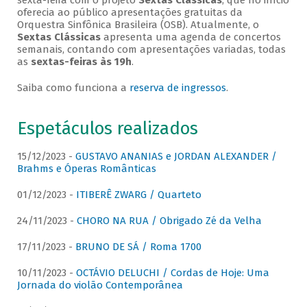
sexta-feira com o projeto
Sextas Clássicas
, que no início
oferecia ao público apresentações gratuitas da
Orquestra Sinfônica Brasileira (OSB). Atualmente, o
Sextas Clássicas
apresenta uma agenda de concertos
semanais, contando com apresentações variadas, todas
as
sextas-feiras às 19h
.
Saiba como funciona a
reserva de ingressos
.
Espetáculos realizados
15/12/2023 -
GUSTAVO ANANIAS e JORDAN ALEXANDER /
Brahms e Óperas Românticas
01/12/2023 -
ITIBERÊ ZWARG / Quarteto
24/11/2023 -
CHORO NA RUA / Obrigado Zé da Velha
17/11/2023 -
BRUNO DE SÁ / Roma 1700
10/11/2023 -
OCTÁVIO DELUCHI / Cordas de Hoje: Uma
Jornada do violão Contemporânea