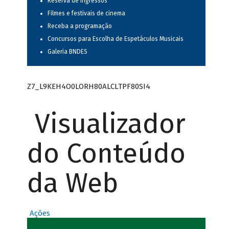
Reserva de ingressos
Filmes e festivais de cinema
Receba a programação
Concursos para Escolha de Espetáculos Musicais
Galeria BNDES
Z7_L9KEH4O0LORH80ALCLTPF80SI4
Visualizador
do Conteúdo
da Web
Ações