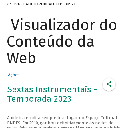
Z7_L9KEH4O0LORH80ALCLTPF80S21
Visualizador do
Conteúdo da
Web
Ações
Sextas Instrumentais -
Temporada 2023
A música erudita sempre teve lugar no Espaço Cultural
BNDES. Em 2010, ganhou definitivamente as noites de