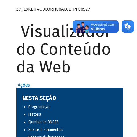
Z7_L9KEH4O0LORH80ALCLTPF80S27
Visualizador
do Conteúdo
da Web
Ações
NESTA SEÇÃO
Programação
História
Quintas no BNDES
Sextas instrumentais