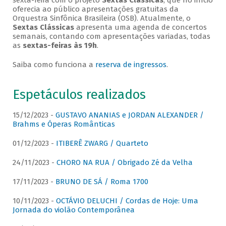
sexta-feira com o projeto
Sextas Clássicas
, que no início
oferecia ao público apresentações gratuitas da
Orquestra Sinfônica Brasileira (OSB). Atualmente, o
Sextas Clássicas
apresenta uma agenda de concertos
semanais, contando com apresentações variadas, todas
as
sextas-feiras às 19h
.
Saiba como funciona a
reserva de ingressos
.
Espetáculos realizados
15/12/2023 -
GUSTAVO ANANIAS e JORDAN ALEXANDER /
Brahms e Óperas Românticas
01/12/2023 -
ITIBERÊ ZWARG / Quarteto
24/11/2023 -
CHORO NA RUA / Obrigado Zé da Velha
17/11/2023 -
BRUNO DE SÁ / Roma 1700
10/11/2023 -
OCTÁVIO DELUCHI / Cordas de Hoje: Uma
Jornada do violão Contemporânea