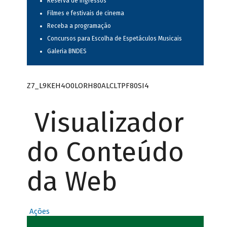
Reserva de ingressos
Filmes e festivais de cinema
Receba a programação
Concursos para Escolha de Espetáculos Musicais
Galeria BNDES
Z7_L9KEH4O0LORH80ALCLTPF80SI4
Visualizador
do Conteúdo
da Web
Ações