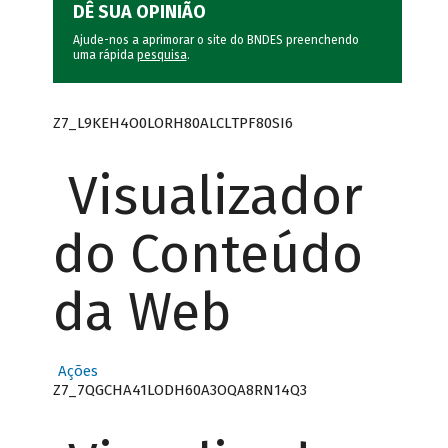
DÊ SUA OPINIÃO
Ajude-nos a aprimorar o site do BNDES preenchendo
uma rápida
pesquisa
.
Z7_L9KEH4O0LORH80ALCLTPF80SI6
Visualizador
do Conteúdo
da Web
Ações
Z7_7QGCHA41LODH60A3OQA8RN14Q3