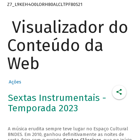
Z7_L9KEH4O0LORH80ALCLTPF80S21
Visualizador do
Conteúdo da
Web
Ações
Sextas Instrumentais -
Temporada 2023
A música erudita sempre teve lugar no Espaço Cultural
BNDES. Em 2010, ganhou definitivamente as noites de