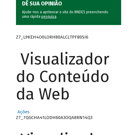
DÊ SUA OPINIÃO
Ajude-nos a aprimorar o site do BNDES preenchendo
uma rápida
pesquisa
.
Z7_L9KEH4O0LORH80ALCLTPF80SI6
Visualizador
do Conteúdo
da Web
Ações
Z7_7QGCHA41LODH60A3OQA8RN14Q3