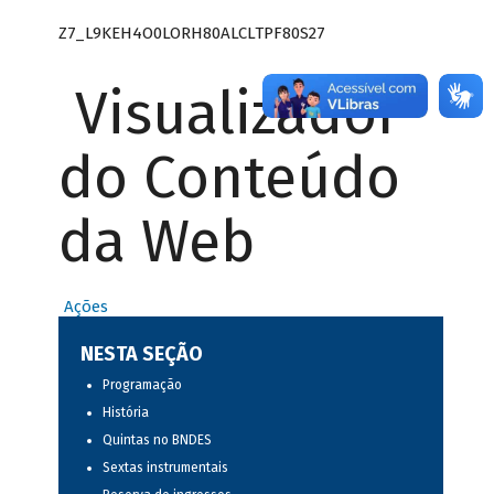
Z7_L9KEH4O0LORH80ALCLTPF80S27
Visualizador
do Conteúdo
da Web
Ações
NESTA SEÇÃO
Programação
História
Quintas no BNDES
Sextas instrumentais