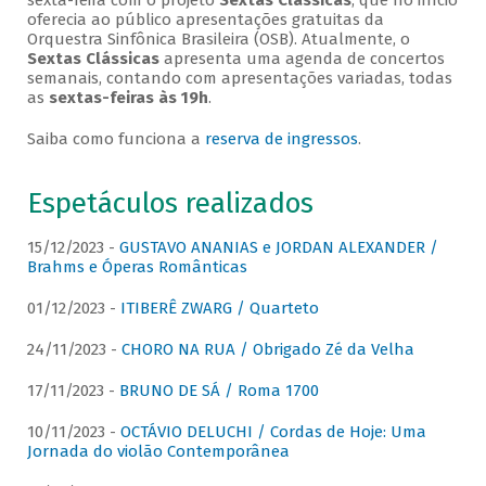
sexta-feira com o projeto
Sextas Clássicas
, que no início
oferecia ao público apresentações gratuitas da
Orquestra Sinfônica Brasileira (OSB). Atualmente, o
Sextas Clássicas
apresenta uma agenda de concertos
semanais, contando com apresentações variadas, todas
as
sextas-feiras às 19h
.
Saiba como funciona a
reserva de ingressos
.
Espetáculos realizados
15/12/2023 -
GUSTAVO ANANIAS e JORDAN ALEXANDER /
Brahms e Óperas Românticas
01/12/2023 -
ITIBERÊ ZWARG / Quarteto
24/11/2023 -
CHORO NA RUA / Obrigado Zé da Velha
17/11/2023 -
BRUNO DE SÁ / Roma 1700
10/11/2023 -
OCTÁVIO DELUCHI / Cordas de Hoje: Uma
Jornada do violão Contemporânea