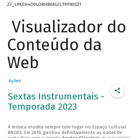
Z7_L9KEH4O0LORH80ALCLTPF80S21
Visualizador do
Conteúdo da
Web
Ações
Sextas Instrumentais -
Temporada 2023
A música erudita sempre teve lugar no Espaço Cultural
BNDES. Em 2010, ganhou definitivamente as noites de