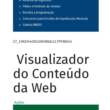
Reserva de ingressos
Filmes e festivais de cinema
Receba a programação
Concursos para Escolha de Espetáculos Musicais
Galeria BNDES
Z7_L9KEH4O0LORH80ALCLTPF80SI4
Visualizador
do Conteúdo
da Web
Ações