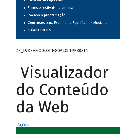
Reserva de ingressos
Filmes e festivais de cinema
Receba a programação
Concursos para Escolha de Espetáculos Musicais
Galeria BNDES
Z7_L9KEH4O0LORH80ALCLTPF80SI4
Visualizador
do Conteúdo
da Web
Ações