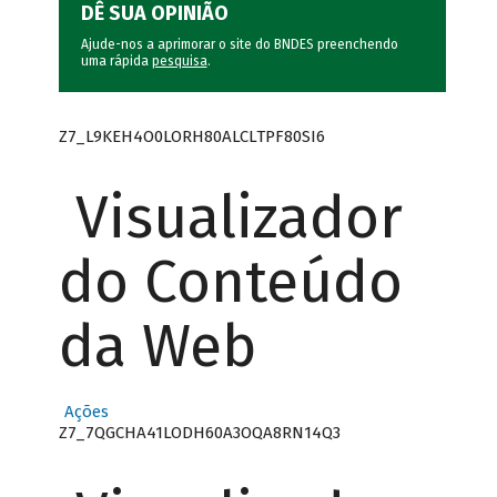
DÊ SUA OPINIÃO
Ajude-nos a aprimorar o site do BNDES preenchendo
uma rápida
pesquisa
.
Z7_L9KEH4O0LORH80ALCLTPF80SI6
Visualizador
do Conteúdo
da Web
Ações
Z7_7QGCHA41LODH60A3OQA8RN14Q3