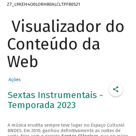
Z7_L9KEH4O0LORH80ALCLTPF80S21
Visualizador do
Conteúdo da
Web
Ações
Sextas Instrumentais -
Temporada 2023
A música erudita sempre teve lugar no Espaço Cultural
BNDES. Em 2010, ganhou definitivamente as noites de