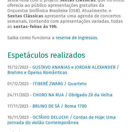
sexta-feira com o projeto
Sextas Clássicas
, que no início
oferecia ao público apresentações gratuitas da
Orquestra Sinfônica Brasileira (OSB). Atualmente, o
Sextas Clássicas
apresenta uma agenda de concertos
semanais, contando com apresentações variadas, todas
as
sextas-feiras às 19h
.
Saiba como funciona a
reserva de ingressos
.
Espetáculos realizados
15/12/2023 -
GUSTAVO ANANIAS e JORDAN ALEXANDER /
Brahms e Óperas Românticas
01/12/2023 -
ITIBERÊ ZWARG / Quarteto
24/11/2023 -
CHORO NA RUA / Obrigado Zé da Velha
17/11/2023 -
BRUNO DE SÁ / Roma 1700
10/11/2023 -
OCTÁVIO DELUCHI / Cordas de Hoje: Uma
Jornada do violão Contemporânea