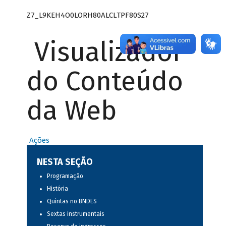
Z7_L9KEH4O0LORH80ALCLTPF80S27
Visualizador
do Conteúdo
da Web
Ações
NESTA SEÇÃO
Programação
História
Quintas no BNDES
Sextas instrumentais