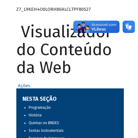
Z7_L9KEH4O0LORH80ALCLTPF80S27
Visualizador
do Conteúdo
da Web
Ações
NESTA SEÇÃO
Programação
História
Quintas no BNDES
Sextas instrumentais