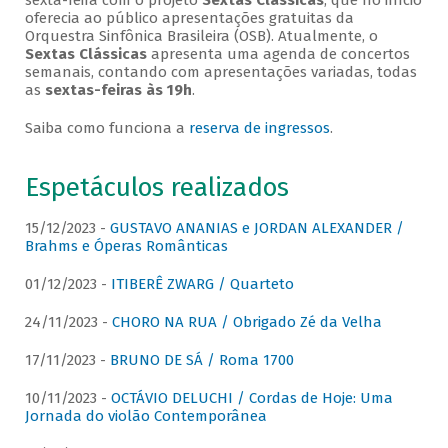
sexta-feira com o projeto
Sextas Clássicas
, que no início
oferecia ao público apresentações gratuitas da
Orquestra Sinfônica Brasileira (OSB). Atualmente, o
Sextas Clássicas
apresenta uma agenda de concertos
semanais, contando com apresentações variadas, todas
as
sextas-feiras às 19h
.
Saiba como funciona a
reserva de ingressos
.
Espetáculos realizados
15/12/2023 -
GUSTAVO ANANIAS e JORDAN ALEXANDER /
Brahms e Óperas Românticas
01/12/2023 -
ITIBERÊ ZWARG / Quarteto
24/11/2023 -
CHORO NA RUA / Obrigado Zé da Velha
17/11/2023 -
BRUNO DE SÁ / Roma 1700
10/11/2023 -
OCTÁVIO DELUCHI / Cordas de Hoje: Uma
Jornada do violão Contemporânea