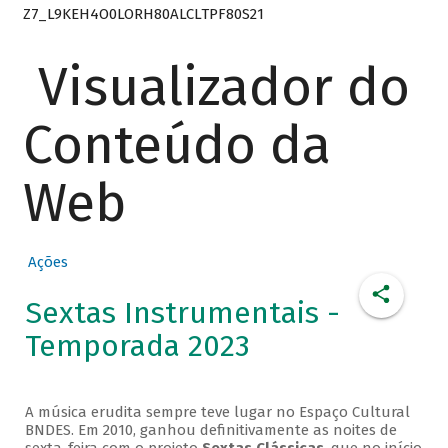
Z7_L9KEH4O0LORH80ALCLTPF80S21
Visualizador do
Conteúdo da
Web
Ações
Sextas Instrumentais -
Temporada 2023
A música erudita sempre teve lugar no Espaço Cultural
BNDES. Em 2010, ganhou definitivamente as noites de