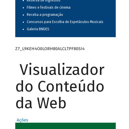
Reserva de ingressos
Filmes e festivais de cinema
Receba a programação
Concursos para Escolha de Espetáculos Musicais
Galeria BNDES
Z7_L9KEH4O0LORH80ALCLTPF80SI4
Visualizador
do Conteúdo
da Web
Ações