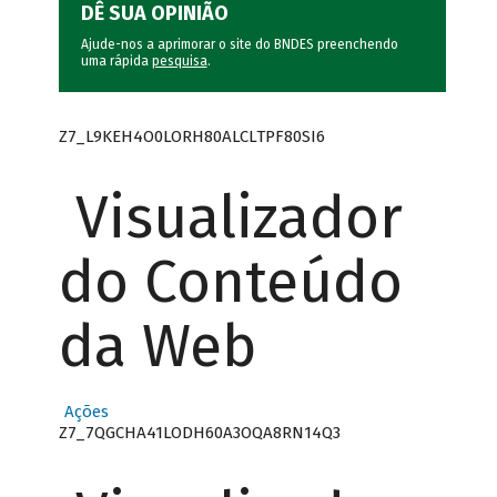
DÊ SUA OPINIÃO
Ajude-nos a aprimorar o site do BNDES preenchendo
uma rápida
pesquisa
.
Z7_L9KEH4O0LORH80ALCLTPF80SI6
Visualizador
do Conteúdo
da Web
Ações
Z7_7QGCHA41LODH60A3OQA8RN14Q3