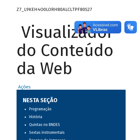
Z7_L9KEH4O0LORH80ALCLTPF80S27
Visualizador
do Conteúdo
da Web
Ações
NESTA SEÇÃO
Programação
História
Quintas no BNDES
Sextas instrumentais