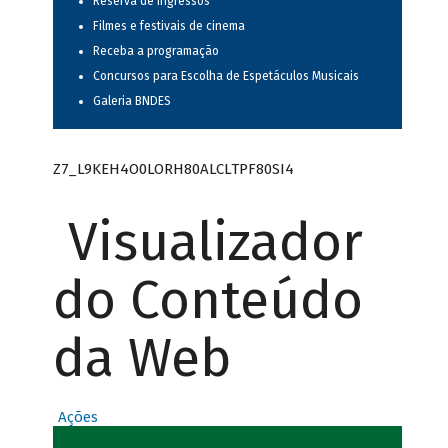
Reserva de ingressos
Filmes e festivais de cinema
Receba a programação
Concursos para Escolha de Espetáculos Musicais
Galeria BNDES
Z7_L9KEH4O0LORH80ALCLTPF80SI4
Visualizador
do Conteúdo
da Web
Ações