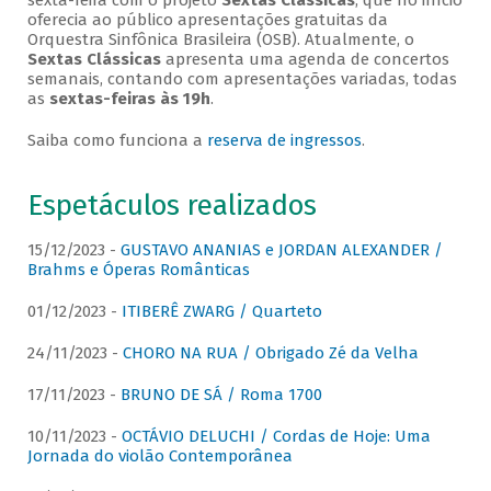
sexta-feira com o projeto
Sextas Clássicas
, que no início
oferecia ao público apresentações gratuitas da
Orquestra Sinfônica Brasileira (OSB). Atualmente, o
Sextas Clássicas
apresenta uma agenda de concertos
semanais, contando com apresentações variadas, todas
as
sextas-feiras às 19h
.
Saiba como funciona a
reserva de ingressos
.
Espetáculos realizados
15/12/2023 -
GUSTAVO ANANIAS e JORDAN ALEXANDER /
Brahms e Óperas Românticas
01/12/2023 -
ITIBERÊ ZWARG / Quarteto
24/11/2023 -
CHORO NA RUA / Obrigado Zé da Velha
17/11/2023 -
BRUNO DE SÁ / Roma 1700
10/11/2023 -
OCTÁVIO DELUCHI / Cordas de Hoje: Uma
Jornada do violão Contemporânea