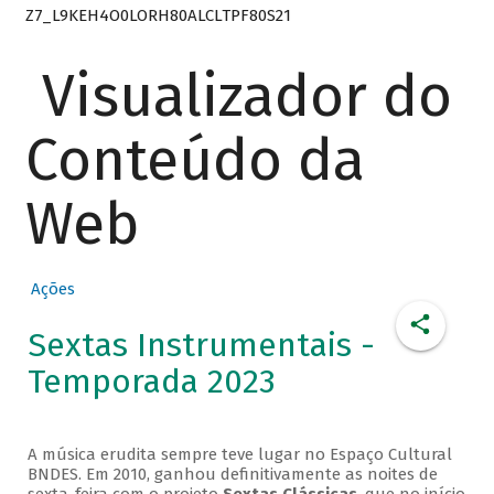
Z7_L9KEH4O0LORH80ALCLTPF80S21
Visualizador do
Conteúdo da
Web
Ações
Sextas Instrumentais -
Temporada 2023
A música erudita sempre teve lugar no Espaço Cultural
BNDES. Em 2010, ganhou definitivamente as noites de