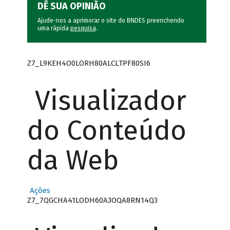
DÊ SUA OPINIÃO
Ajude-nos a aprimorar o site do BNDES preenchendo
uma rápida
pesquisa
.
Z7_L9KEH4O0LORH80ALCLTPF80SI6
Visualizador
do Conteúdo
da Web
Ações
Z7_7QGCHA41LODH60A3OQA8RN14Q3