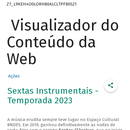
Z7_L9KEH4O0LORH80ALCLTPF80S21
Visualizador do
Conteúdo da
Web
Ações
Sextas Instrumentais -
Temporada 2023
A música erudita sempre teve lugar no Espaço Cultural
BNDES. Em 2010, ganhou definitivamente as noites de