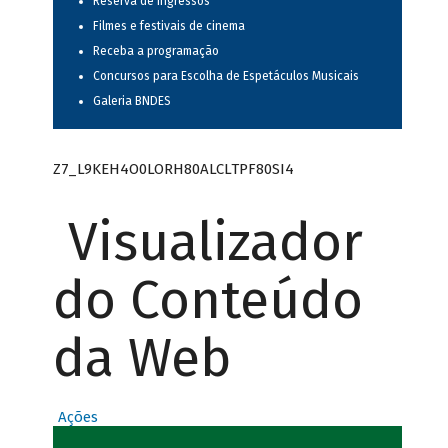
Reserva de ingressos
Filmes e festivais de cinema
Receba a programação
Concursos para Escolha de Espetáculos Musicais
Galeria BNDES
Z7_L9KEH4O0LORH80ALCLTPF80SI4
Visualizador
do Conteúdo
da Web
Ações