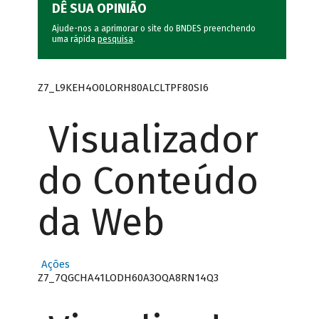
DÊ SUA OPINIÃO
Ajude-nos a aprimorar o site do BNDES preenchendo
uma rápida
pesquisa
.
Z7_L9KEH4O0LORH80ALCLTPF80SI6
Visualizador
do Conteúdo
da Web
Ações
Z7_7QGCHA41LODH60A3OQA8RN14Q3