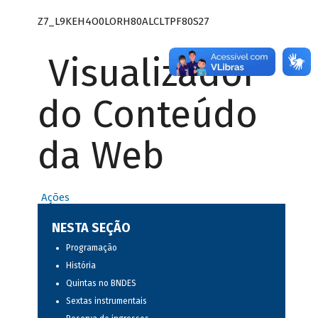
Z7_L9KEH4O0LORH80ALCLTPF80S27
Visualizador
do Conteúdo
da Web
Ações
NESTA SEÇÃO
Programação
História
Quintas no BNDES
Sextas instrumentais