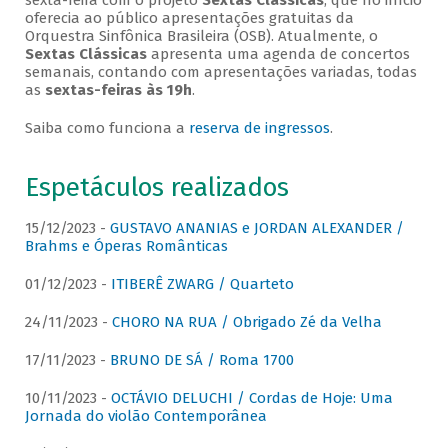
sexta-feira com o projeto
Sextas Clássicas
, que no início
oferecia ao público apresentações gratuitas da
Orquestra Sinfônica Brasileira (OSB). Atualmente, o
Sextas Clássicas
apresenta uma agenda de concertos
semanais, contando com apresentações variadas, todas
as
sextas-feiras às 19h
.
Saiba como funciona a
reserva de ingressos
.
Espetáculos realizados
15/12/2023 -
GUSTAVO ANANIAS e JORDAN ALEXANDER /
Brahms e Óperas Românticas
01/12/2023 -
ITIBERÊ ZWARG / Quarteto
24/11/2023 -
CHORO NA RUA / Obrigado Zé da Velha
17/11/2023 -
BRUNO DE SÁ / Roma 1700
10/11/2023 -
OCTÁVIO DELUCHI / Cordas de Hoje: Uma
Jornada do violão Contemporânea