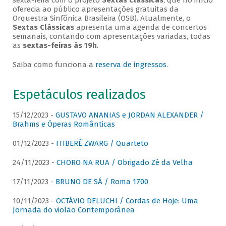
sexta-feira com o projeto
Sextas Clássicas
, que no início
oferecia ao público apresentações gratuitas da
Orquestra Sinfônica Brasileira (OSB). Atualmente, o
Sextas Clássicas
apresenta uma agenda de concertos
semanais, contando com apresentações variadas, todas
as
sextas-feiras às 19h
.
Saiba como funciona a
reserva de ingressos
.
Espetáculos realizados
15/12/2023 -
GUSTAVO ANANIAS e JORDAN ALEXANDER /
Brahms e Óperas Românticas
01/12/2023 -
ITIBERÊ ZWARG / Quarteto
24/11/2023 -
CHORO NA RUA / Obrigado Zé da Velha
17/11/2023 -
BRUNO DE SÁ / Roma 1700
10/11/2023 -
OCTÁVIO DELUCHI / Cordas de Hoje: Uma
Jornada do violão Contemporânea