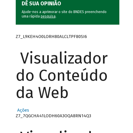
DÊ SUA OPINIÃO
Ajude-nos a aprimorar o site do BNDES preenchendo
uma rápida
pesquisa
.
Z7_L9KEH4O0LORH80ALCLTPF80SI6
Visualizador
do Conteúdo
da Web
Ações
Z7_7QGCHA41LODH60A3OQA8RN14Q3