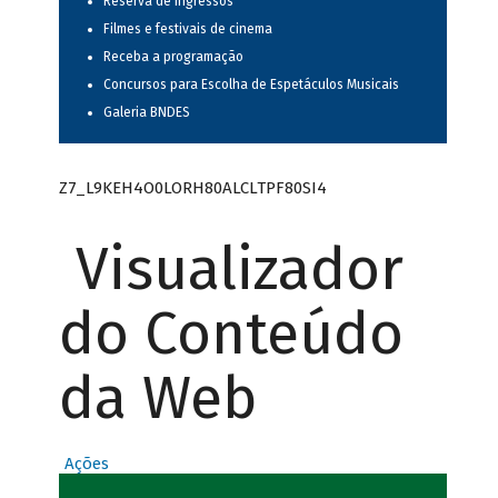
Reserva de ingressos
Filmes e festivais de cinema
Receba a programação
Concursos para Escolha de Espetáculos Musicais
Galeria BNDES
Z7_L9KEH4O0LORH80ALCLTPF80SI4
Visualizador
do Conteúdo
da Web
Ações