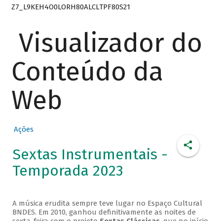
Z7_L9KEH4O0LORH80ALCLTPF80S21
Visualizador do
Conteúdo da
Web
Ações
Sextas Instrumentais -
Temporada 2023
A música erudita sempre teve lugar no Espaço Cultural
BNDES. Em 2010, ganhou definitivamente as noites de