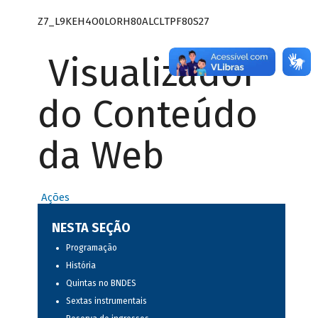
Z7_L9KEH4O0LORH80ALCLTPF80S27
Visualizador
do Conteúdo
da Web
Ações
NESTA SEÇÃO
Programação
História
Quintas no BNDES
Sextas instrumentais