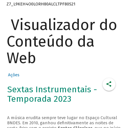
Z7_L9KEH4O0LORH80ALCLTPF80S21
Visualizador do
Conteúdo da
Web
Ações
Sextas Instrumentais -
Temporada 2023
A música erudita sempre teve lugar no Espaço Cultural
BNDES. Em 2010, ganhou definitivamente as noites de