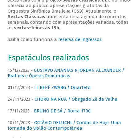
sexta-feira com o projeto
Sextas Clássicas
, que no início
oferecia ao público apresentações gratuitas da
Orquestra Sinfônica Brasileira (OSB). Atualmente, o
Sextas Clássicas
apresenta uma agenda de concertos
semanais, contando com apresentações variadas, todas
as
sextas-feiras às 19h
.
Saiba como funciona a
reserva de ingressos
.
Espetáculos realizados
15/12/2023 -
GUSTAVO ANANIAS e JORDAN ALEXANDER /
Brahms e Óperas Românticas
01/12/2023 -
ITIBERÊ ZWARG / Quarteto
24/11/2023 -
CHORO NA RUA / Obrigado Zé da Velha
17/11/2023 -
BRUNO DE SÁ / Roma 1700
10/11/2023 -
OCTÁVIO DELUCHI / Cordas de Hoje: Uma
Jornada do violão Contemporânea