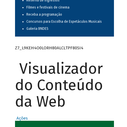
Reserva de ingressos
Filmes e festivais de cinema
Receba a programação
Concursos para Escolha de Espetáculos Musicais
Galeria BNDES
Z7_L9KEH4O0LORH80ALCLTPF80SI4
Visualizador
do Conteúdo
da Web
Ações