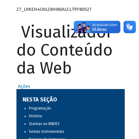
Z7_L9KEH4O0LORH80ALCLTPF80S27
Visualizador
do Conteúdo
da Web
Ações
NESTA SEÇÃO
Programação
História
Quintas no BNDES
Sextas instrumentais