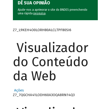
DÊ SUA OPINIÃO
Ajude-nos a aprimorar o site do BNDES preenchendo
uma rápida
pesquisa
.
Z7_L9KEH4O0LORH80ALCLTPF80SI6
Visualizador
do Conteúdo
da Web
Ações
Z7_7QGCHA41LODH60A3OQA8RN14Q3