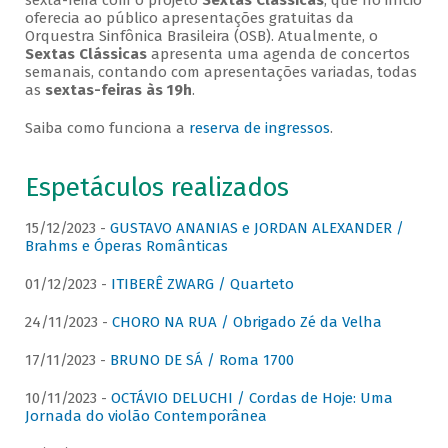
sexta-feira com o projeto
Sextas Clássicas
, que no início
oferecia ao público apresentações gratuitas da
Orquestra Sinfônica Brasileira (OSB). Atualmente, o
Sextas Clássicas
apresenta uma agenda de concertos
semanais, contando com apresentações variadas, todas
as
sextas-feiras às 19h
.
Saiba como funciona a
reserva de ingressos
.
Espetáculos realizados
15/12/2023 -
GUSTAVO ANANIAS e JORDAN ALEXANDER /
Brahms e Óperas Românticas
01/12/2023 -
ITIBERÊ ZWARG / Quarteto
24/11/2023 -
CHORO NA RUA / Obrigado Zé da Velha
17/11/2023 -
BRUNO DE SÁ / Roma 1700
10/11/2023 -
OCTÁVIO DELUCHI / Cordas de Hoje: Uma
Jornada do violão Contemporânea