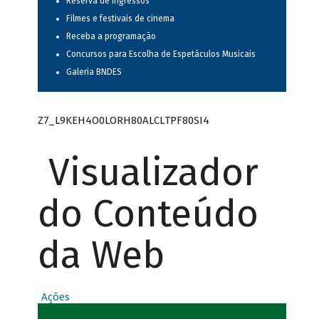
Reserva de ingressos
Filmes e festivais de cinema
Receba a programação
Concursos para Escolha de Espetáculos Musicais
Galeria BNDES
Z7_L9KEH4O0LORH80ALCLTPF80SI4
Visualizador
do Conteúdo
da Web
Ações