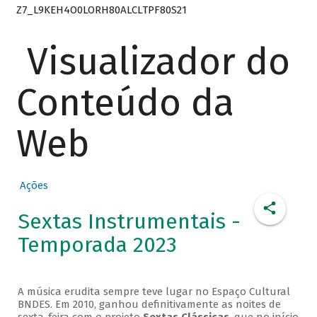
Z7_L9KEH4O0LORH80ALCLTPF80S21
Visualizador do
Conteúdo da
Web
Ações
Sextas Instrumentais -
Temporada 2023
A música erudita sempre teve lugar no Espaço Cultural
BNDES. Em 2010, ganhou definitivamente as noites de