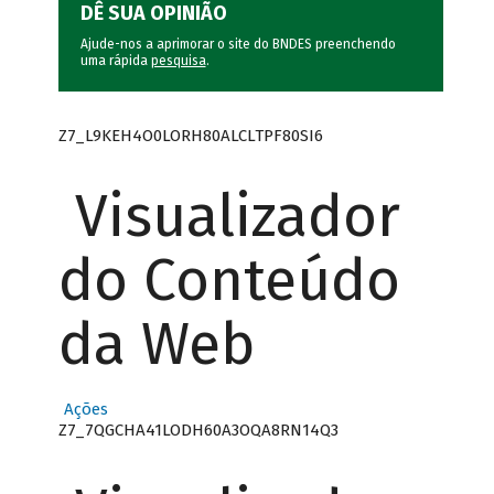
DÊ SUA OPINIÃO
Ajude-nos a aprimorar o site do BNDES preenchendo
uma rápida
pesquisa
.
Z7_L9KEH4O0LORH80ALCLTPF80SI6
Visualizador
do Conteúdo
da Web
Ações
Z7_7QGCHA41LODH60A3OQA8RN14Q3