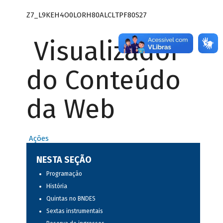
Z7_L9KEH4O0LORH80ALCLTPF80S27
Visualizador
do Conteúdo
da Web
Ações
NESTA SEÇÃO
Programação
História
Quintas no BNDES
Sextas instrumentais