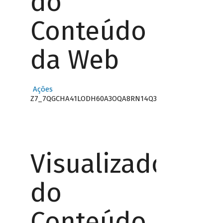
do
Conteúdo
da Web
Ações
Z7_7QGCHA41LODH60A3OQA8RN14Q3
Visualizador
do
Conteúdo