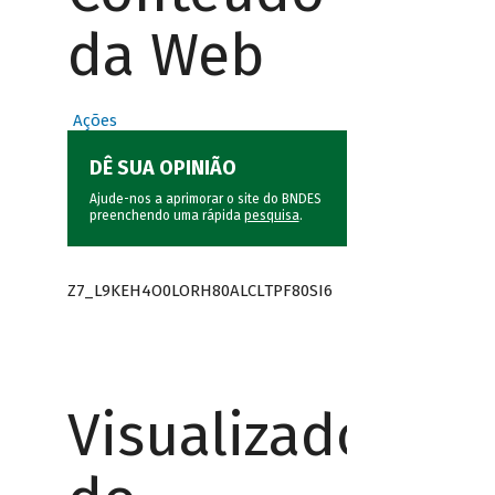
da Web
Ações
DÊ SUA OPINIÃO
Ajude-nos a aprimorar o site do BNDES
preenchendo uma rápida
pesquisa
.
Z7_L9KEH4O0LORH80ALCLTPF80SI6
Visualizador