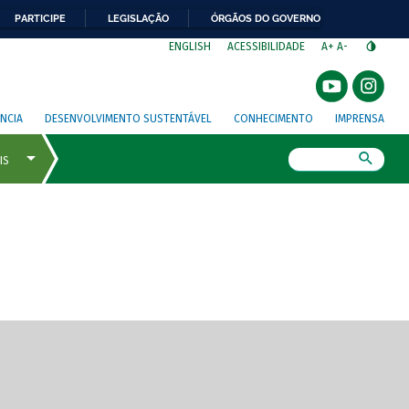
PARTICIPE
LEGISLAÇÃO
ÓRGÃOS DO GOVERNO
⁣
ENGLISH
ACESSIBILIDADE
A+
A-
NCIA
DESENVOLVIMENTO SUSTENTÁVEL
CONHECIMENTO
IMPRENSA
Busca
gem de tela