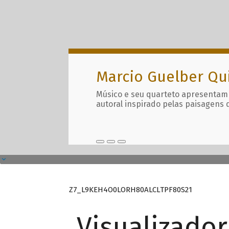
Marcio Guelber Qu
Músico e seu quarteto apresentam
autoral inspirado pelas paisagens 
Z7_L9KEH4O0LORH80ALCLTPF80S21
Visualizado