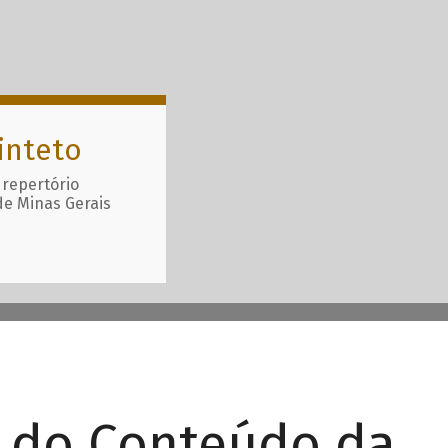
inteto
 repertório
de Minas Gerais
r do Conteúdo da