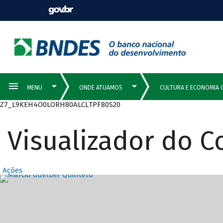
Z7_L9KEH4O0LORH80ALCLTPF80S20
Visualizador do 
Ações
Destaques Prin