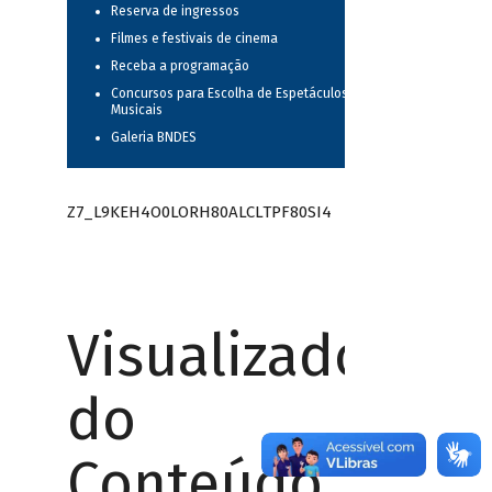
Reserva de ingressos
Filmes e festivais de cinema
Receba a programação
Concursos para Escolha de Espetáculos
Musicais
Galeria BNDES
Z7_L9KEH4O0LORH80ALCLTPF80SI4
Visualizador
do
Conteúdo