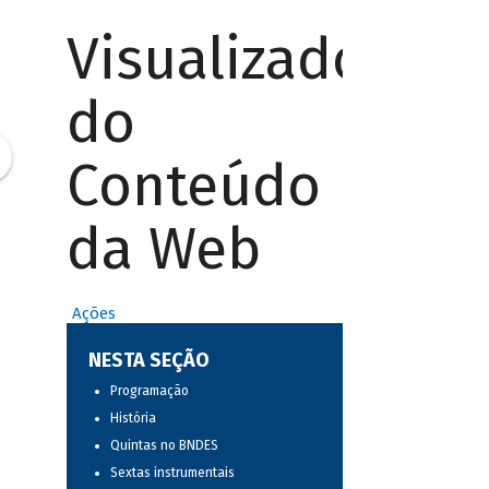
Visualizador
do
Conteúdo
da Web
Ações
NESTA SEÇÃO
Programação
História
Quintas no BNDES
Sextas instrumentais