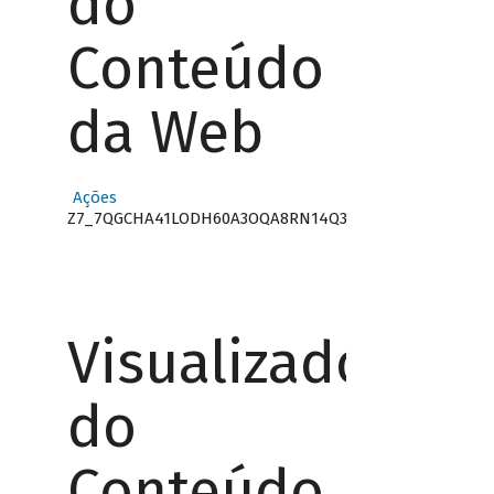
do
Conteúdo
da Web
Ações
Z7_7QGCHA41LODH60A3OQA8RN14Q3
Visualizador
do
Conteúdo