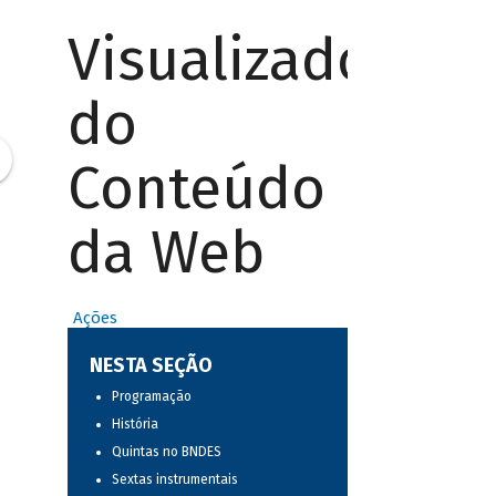
Visualizador
do
Conteúdo
da Web
Ações
NESTA SEÇÃO
Programação
História
Quintas no BNDES
Sextas instrumentais