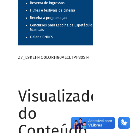
Reserva de ingressos
Filmes e festivais de cinema
Receba a programação
Concursos para Escolha de Espetáculos
Musicais
Galeria BNDES
Z7_L9KEH4O0LORH80ALCLTPF80SI4
Visualizador
do
Conteúdo