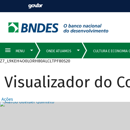
Z7_L9KEH4O0LORH80ALCLTPF80S20
Visualizador do 
Ações
Destaques Prin