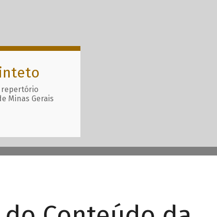
inteto
 repertório
de Minas Gerais
r do Conteúdo da