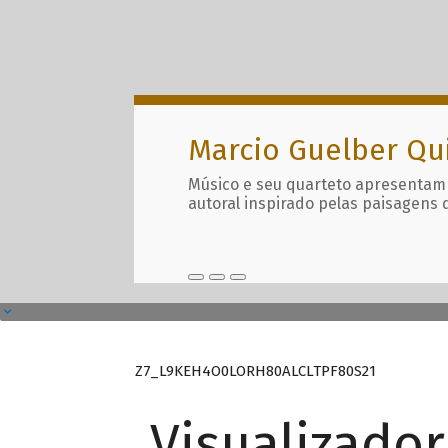
Marcio Guelber Qu
Músico e seu quarteto apresentam
autoral inspirado pelas paisagens 
Z7_L9KEH4O0LORH80ALCLTPF80S21
Visualizado