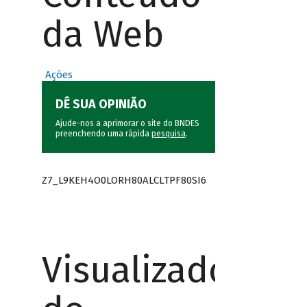
da Web
Ações
DÊ SUA OPINIÃO
Ajude-nos a aprimorar o site do BNDES
preenchendo uma rápida
pesquisa
.
Z7_L9KEH4O0LORH80ALCLTPF80SI6
Visualizador