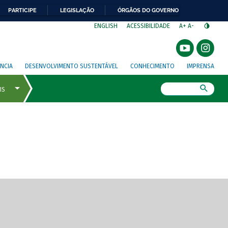
PARTICIPE
LEGISLAÇÃO
ÓRGÃOS DO GOVERNO
⁣
ENGLISH
ACESSIBILIDADE
A+
A-
NCIA
DESENVOLVIMENTO SUSTENTÁVEL
CONHECIMENTO
IMPRENSA
Busca
gem de tela