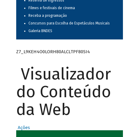
Reserva de ingressos
Filmes e festivais de cinema
Receba a programação
Concursos para Escolha de Espetáculos Musicais
Galeria BNDES
Z7_L9KEH4O0LORH80ALCLTPF80SI4
Visualizador
do Conteúdo
da Web
Ações