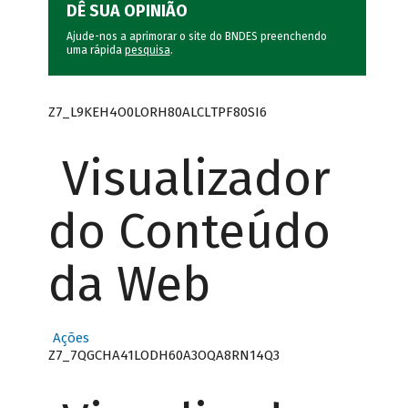
DÊ SUA OPINIÃO
Ajude-nos a aprimorar o site do BNDES preenchendo
uma rápida
pesquisa
.
Z7_L9KEH4O0LORH80ALCLTPF80SI6
Visualizador
do Conteúdo
da Web
Ações
Z7_7QGCHA41LODH60A3OQA8RN14Q3