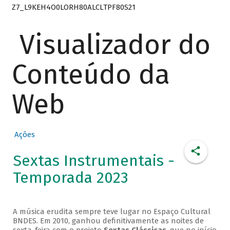
Z7_L9KEH4O0LORH80ALCLTPF80S21
Visualizador do
Conteúdo da
Web
Ações
Sextas Instrumentais -
Temporada 2023
A música erudita sempre teve lugar no Espaço Cultural
BNDES. Em 2010, ganhou definitivamente as noites de