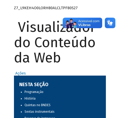
Z7_L9KEH4O0LORH80ALCLTPF80S27
Visualizador
do Conteúdo
da Web
Ações
NESTA SEÇÃO
Programação
História
Quintas no BNDES
Sextas instrumentais