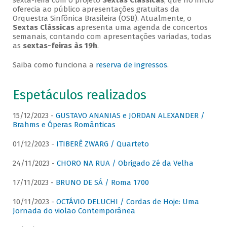
sexta-feira com o projeto
Sextas Clássicas
, que no início
oferecia ao público apresentações gratuitas da
Orquestra Sinfônica Brasileira (OSB). Atualmente, o
Sextas Clássicas
apresenta uma agenda de concertos
semanais, contando com apresentações variadas, todas
as
sextas-feiras às 19h
.
Saiba como funciona a
reserva de ingressos
.
Espetáculos realizados
15/12/2023 -
GUSTAVO ANANIAS e JORDAN ALEXANDER /
Brahms e Óperas Românticas
01/12/2023 -
ITIBERÊ ZWARG / Quarteto
24/11/2023 -
CHORO NA RUA / Obrigado Zé da Velha
17/11/2023 -
BRUNO DE SÁ / Roma 1700
10/11/2023 -
OCTÁVIO DELUCHI / Cordas de Hoje: Uma
Jornada do violão Contemporânea