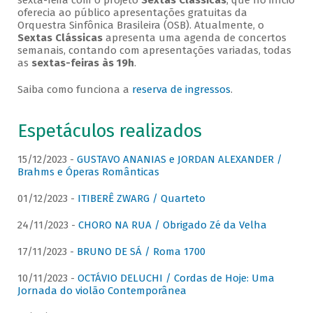
sexta-feira com o projeto
Sextas Clássicas
, que no início
oferecia ao público apresentações gratuitas da
Orquestra Sinfônica Brasileira (OSB). Atualmente, o
Sextas Clássicas
apresenta uma agenda de concertos
semanais, contando com apresentações variadas, todas
as
sextas-feiras às 19h
.
Saiba como funciona a
reserva de ingressos
.
Espetáculos realizados
15/12/2023 -
GUSTAVO ANANIAS e JORDAN ALEXANDER /
Brahms e Óperas Românticas
01/12/2023 -
ITIBERÊ ZWARG / Quarteto
24/11/2023 -
CHORO NA RUA / Obrigado Zé da Velha
17/11/2023 -
BRUNO DE SÁ / Roma 1700
10/11/2023 -
OCTÁVIO DELUCHI / Cordas de Hoje: Uma
Jornada do violão Contemporânea