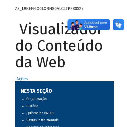
Z7_L9KEH4O0LORH80ALCLTPF80S27
Visualizador
do Conteúdo
da Web
Ações
NESTA SEÇÃO
Programação
História
Quintas no BNDES
Sextas instrumentais