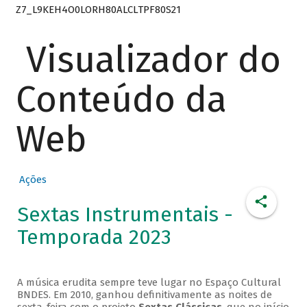
Z7_L9KEH4O0LORH80ALCLTPF80S21
Visualizador do
Conteúdo da
Web
Ações
Sextas Instrumentais -
Temporada 2023
A música erudita sempre teve lugar no Espaço Cultural
BNDES. Em 2010, ganhou definitivamente as noites de