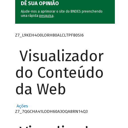
DÊ SUA OPINIÃO
Ajude-nos a aprimorar o site do BNDES preenchendo
uma rápida
pesquisa
.
Z7_L9KEH4O0LORH80ALCLTPF80SI6
Visualizador
do Conteúdo
da Web
Ações
Z7_7QGCHA41LODH60A3OQA8RN14Q3