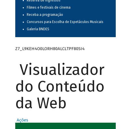
Reserva de ingressos
Filmes e festivais de cinema
Receba a programação
Concursos para Escolha de Espetáculos Musicais
Galeria BNDES
Z7_L9KEH4O0LORH80ALCLTPF80SI4
Visualizador
do Conteúdo
da Web
Ações