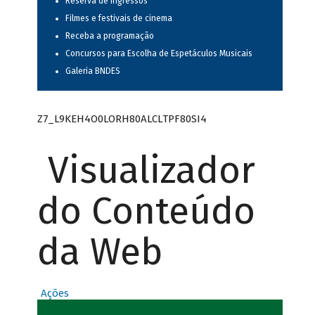
Reserva de ingressos
Filmes e festivais de cinema
Receba a programação
Concursos para Escolha de Espetáculos Musicais
Galeria BNDES
Z7_L9KEH4O0LORH80ALCLTPF80SI4
Visualizador
do Conteúdo
da Web
Ações