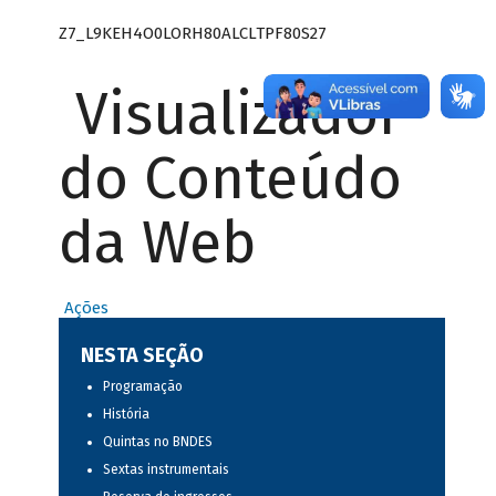
Z7_L9KEH4O0LORH80ALCLTPF80S27
Visualizador
do Conteúdo
da Web
Ações
NESTA SEÇÃO
Programação
História
Quintas no BNDES
Sextas instrumentais