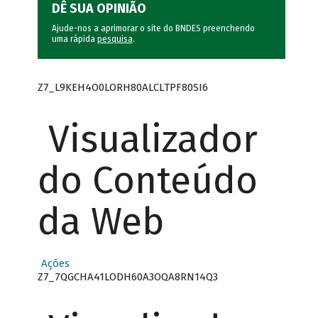
DÊ SUA OPINIÃO
Ajude-nos a aprimorar o site do BNDES preenchendo
uma rápida
pesquisa
.
Z7_L9KEH4O0LORH80ALCLTPF80SI6
Visualizador
do Conteúdo
da Web
Ações
Z7_7QGCHA41LODH60A3OQA8RN14Q3