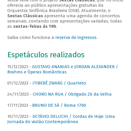
sexta-feira com o projeto
Sextas Clássicas
, que no início
oferecia ao público apresentações gratuitas da
Orquestra Sinfônica Brasileira (OSB). Atualmente, o
Sextas Clássicas
apresenta uma agenda de concertos
semanais, contando com apresentações variadas, todas
as
sextas-feiras às 19h
.
Saiba como funciona a
reserva de ingressos
.
Espetáculos realizados
15/12/2023 -
GUSTAVO ANANIAS e JORDAN ALEXANDER /
Brahms e Óperas Românticas
01/12/2023 -
ITIBERÊ ZWARG / Quarteto
24/11/2023 -
CHORO NA RUA / Obrigado Zé da Velha
17/11/2023 -
BRUNO DE SÁ / Roma 1700
10/11/2023 -
OCTÁVIO DELUCHI / Cordas de Hoje: Uma
Jornada do violão Contemporânea