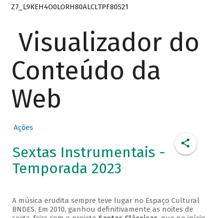
Z7_L9KEH4O0LORH80ALCLTPF80S21
Visualizador do
Conteúdo da
Web
Ações
Sextas Instrumentais -
Temporada 2023
A música erudita sempre teve lugar no Espaço Cultural
BNDES. Em 2010, ganhou definitivamente as noites de