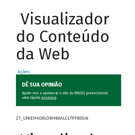
Visualizador
do Conteúdo
da Web
Ações
DÊ SUA OPINIÃO
Ajude-nos a aprimorar o site do BNDES preenchendo
uma rápida
pesquisa
.
Z7_L9KEH4O0LORH80ALCLTPF80SI6