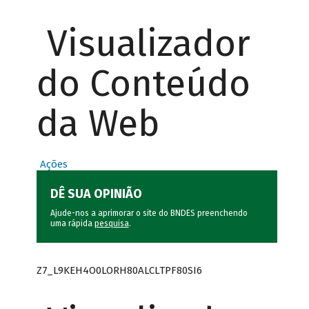
Visualizador
do Conteúdo
da Web
Ações
DÊ SUA OPINIÃO
Ajude-nos a aprimorar o site do BNDES preenchendo
uma rápida
pesquisa
.
Z7_L9KEH4O0LORH80ALCLTPF80SI6