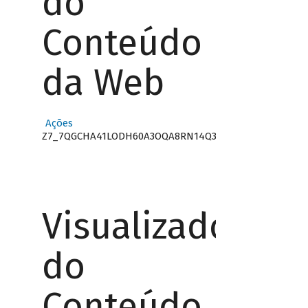
do
Conteúdo
da Web
Ações
Z7_7QGCHA41LODH60A3OQA8RN14Q3
Visualizador
do
Conteúdo