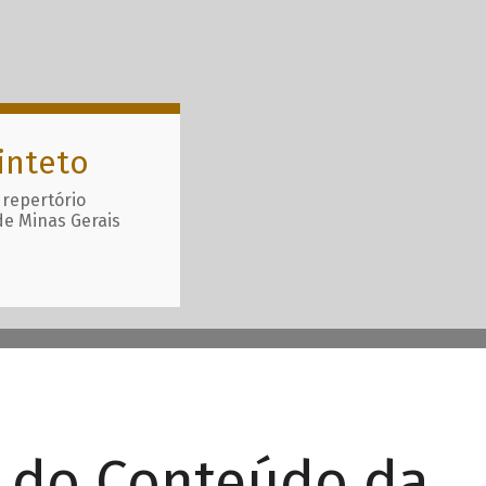
inteto
 repertório
de Minas Gerais
r do Conteúdo da