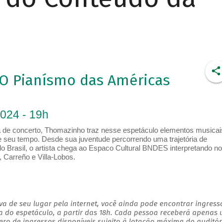
 Pianísmo das Américas
2024 - 19h
a de concerto, Thomazinho traz nesse espetáculo elementos musicai
 de seu tempo. Desde sua juventude percorrendo uma trajetória de
o Brasil, o artista chega ao Espaco Cultural BNDES interpretando 
 Carreño e Villa-Lobos.
a de seu lugar pela internet, você ainda pode encontrar ingress
a do espetáculo, a partir das 18h. Cada pessoa receberá apenas
o de ingressos disponíveis sujeito à lotação máxima do auditór