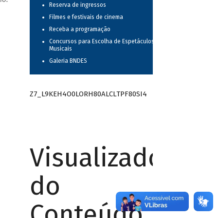
Reserva de ingressos
Filmes e festivais de cinema
Receba a programação
Concursos para Escolha de Espetáculos
Musicais
Galeria BNDES
Z7_L9KEH4O0LORH80ALCLTPF80SI4
Visualizador
do
Conteúdo