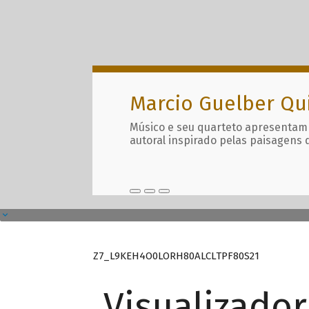
Marcio Guelber Qu
Músico e seu quarteto apresentam
autoral inspirado pelas paisagens 
Z7_L9KEH4O0LORH80ALCLTPF80S21
Visualizado