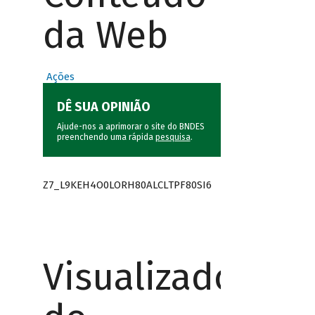
da Web
Ações
DÊ SUA OPINIÃO
Ajude-nos a aprimorar o site do BNDES
preenchendo uma rápida
pesquisa
.
Z7_L9KEH4O0LORH80ALCLTPF80SI6
Visualizador