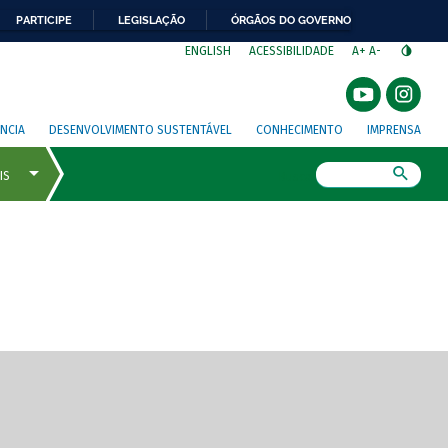
PARTICIPE
LEGISLAÇÃO
ÓRGÃOS DO GOVERNO
⁣
ENGLISH
ACESSIBILIDADE
A+
A-
NCIA
DESENVOLVIMENTO SUSTENTÁVEL
CONHECIMENTO
IMPRENSA
Busca
gem de tela