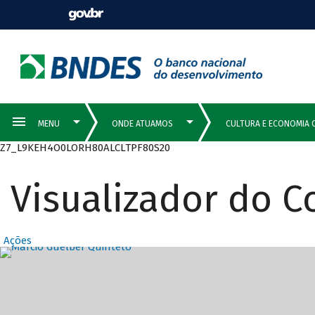
Z7_L9KEH4O0LORH80ALCLTPF80S20
Visualizador do 
Ações
Destaques Prin