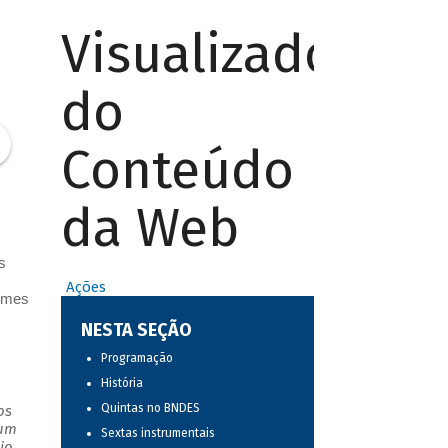
Visualizador
do
Conteúdo
da Web
s
Ações
nomes
NESTA SEÇÃO
Programação
História
Quintas no BNDES
os
 um
Sextas instrumentais
io.