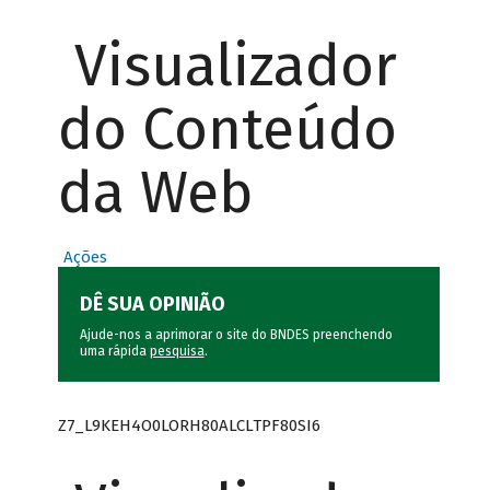
Visualizador
do Conteúdo
da Web
Ações
DÊ SUA OPINIÃO
Ajude-nos a aprimorar o site do BNDES preenchendo
uma rápida
pesquisa
.
Z7_L9KEH4O0LORH80ALCLTPF80SI6