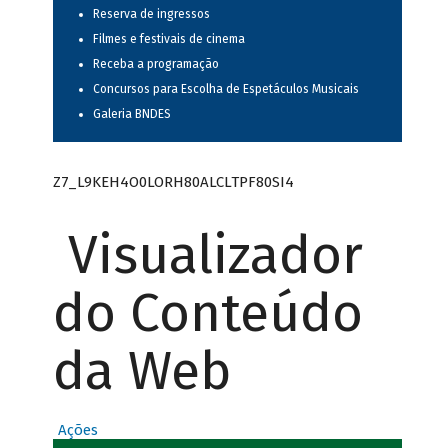
Reserva de ingressos
Filmes e festivais de cinema
Receba a programação
Concursos para Escolha de Espetáculos Musicais
Galeria BNDES
Z7_L9KEH4O0LORH80ALCLTPF80SI4
Visualizador
do Conteúdo
da Web
Ações