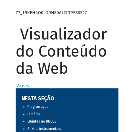
Z7_L9KEH4O0LORH80ALCLTPF80S27
Visualizador
do Conteúdo
da Web
Ações
NESTA SEÇÃO
Programação
História
Quintas no BNDES
Sextas instrumentais