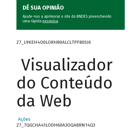
DÊ SUA OPINIÃO
Ajude-nos a aprimorar o site do BNDES preenchendo
uma rápida
pesquisa
.
Z7_L9KEH4O0LORH80ALCLTPF80SI6
Visualizador
do Conteúdo
da Web
Ações
Z7_7QGCHA41LODH60A3OQA8RN14Q3