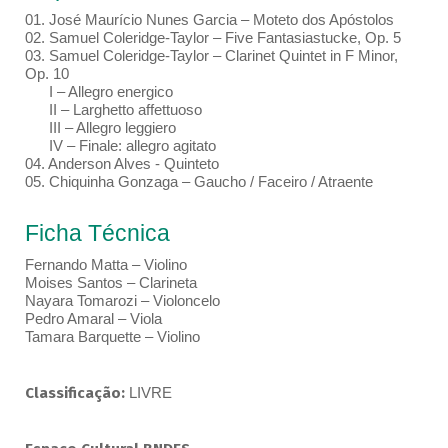
01. José Maurício Nunes Garcia – Moteto dos Apóstolos
02. Samuel Coleridge-Taylor – Five Fantasiastucke, Op. 5
03. Samuel Coleridge-Taylor – Clarinet Quintet in F Minor,
Op. 10
I – Allegro energico
II – Larghetto affettuoso
III – Allegro leggiero
IV – Finale: allegro agitato
04. Anderson Alves - Quinteto
05. Chiquinha Gonzaga – Gaucho / Faceiro / Atraente
Ficha Técnica
Fernando Matta – Violino
Moises Santos – Clarineta
Nayara Tomarozi – Violoncelo
Pedro Amaral – Viola
Tamara Barquette – Violino
Classificação:
LIVRE