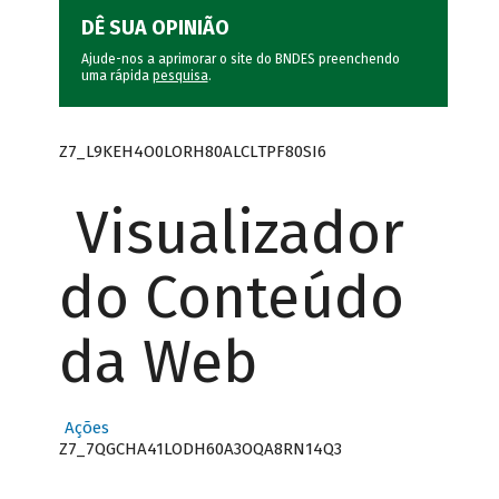
DÊ SUA OPINIÃO
Ajude-nos a aprimorar o site do BNDES preenchendo
uma rápida
pesquisa
.
Z7_L9KEH4O0LORH80ALCLTPF80SI6
Visualizador
do Conteúdo
da Web
Ações
Z7_7QGCHA41LODH60A3OQA8RN14Q3