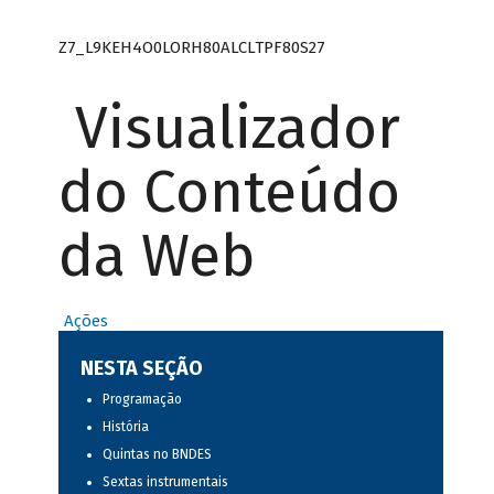
Z7_L9KEH4O0LORH80ALCLTPF80S27
Visualizador
do Conteúdo
da Web
Ações
NESTA SEÇÃO
Programação
História
Quintas no BNDES
Sextas instrumentais