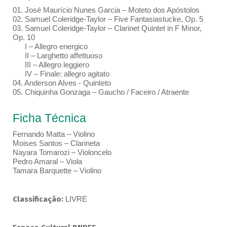
01. José Maurício Nunes Garcia – Moteto dos Apóstolos
02. Samuel Coleridge-Taylor – Five Fantasiastucke, Op. 5
03. Samuel Coleridge-Taylor – Clarinet Quintet in F Minor,
Op. 10
I – Allegro energico
II – Larghetto affettuoso
III – Allegro leggiero
IV – Finale: allegro agitato
04. Anderson Alves - Quinteto
05. Chiquinha Gonzaga – Gaucho / Faceiro / Atraente
Ficha Técnica
Fernando Matta – Violino
Moises Santos – Clarineta
Nayara Tomarozi – Violoncelo
Pedro Amaral – Viola
Tamara Barquette – Violino
Classificação:
LIVRE