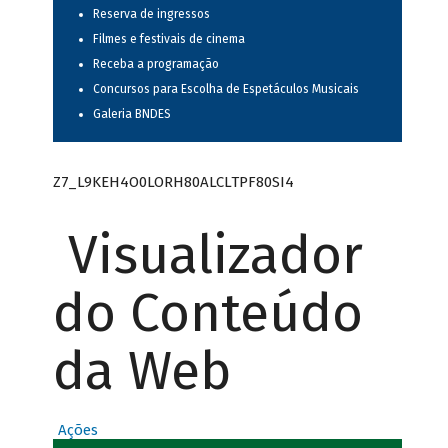
Reserva de ingressos
Filmes e festivais de cinema
Receba a programação
Concursos para Escolha de Espetáculos Musicais
Galeria BNDES
Z7_L9KEH4O0LORH80ALCLTPF80SI4
Visualizador
do Conteúdo
da Web
Ações