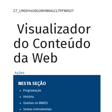
Z7_L9KEH4O0LORH80ALCLTPF80S27
Visualizador
do Conteúdo
da Web
Ações
NESTA SEÇÃO
Programação
História
Quintas no BNDES
Sextas instrumentais