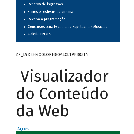
Reserva de ingressos
Filmes e festivais de cinema
Receba a programação
Concursos para Escolha de Espetáculos Musicais
Galeria BNDES
Z7_L9KEH4O0LORH80ALCLTPF80SI4
Visualizador
do Conteúdo
da Web
Ações