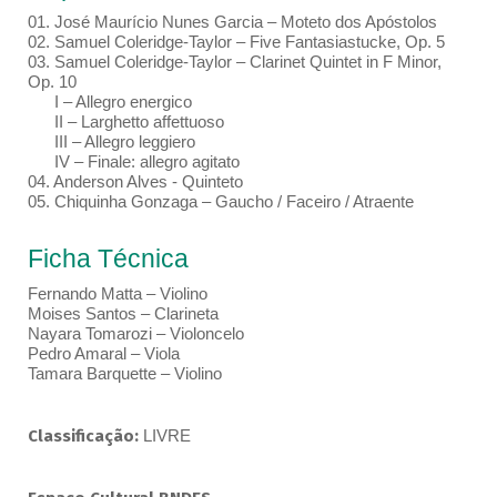
01. José Maurício Nunes Garcia – Moteto dos Apóstolos
02. Samuel Coleridge-Taylor – Five Fantasiastucke, Op. 5
03. Samuel Coleridge-Taylor – Clarinet Quintet in F Minor,
Op. 10
I – Allegro energico
II – Larghetto affettuoso
III – Allegro leggiero
IV – Finale: allegro agitato
04. Anderson Alves - Quinteto
05. Chiquinha Gonzaga – Gaucho / Faceiro / Atraente
Ficha Técnica
Fernando Matta – Violino
Moises Santos – Clarineta
Nayara Tomarozi – Violoncelo
Pedro Amaral – Viola
Tamara Barquette – Violino
Classificação:
LIVRE