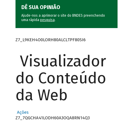
DÊ SUA OPINIÃO
Ajude-nos a aprimorar o site do BNDES preenchendo
uma rápida
pesquisa
.
Z7_L9KEH4O0LORH80ALCLTPF80SI6
Visualizador
do Conteúdo
da Web
Ações
Z7_7QGCHA41LODH60A3OQA8RN14Q3