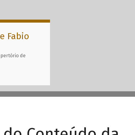
e Fabio
epertório de
r do Conteúdo da