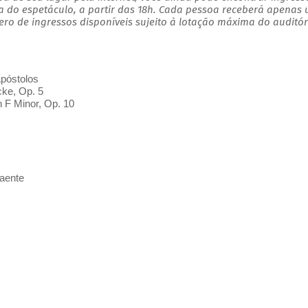
a do espetáculo, a partir das 18h. Cada pessoa receberá apenas
o de ingressos disponíveis sujeito à lotação máxima do auditór
Apóstolos
cke, Op. 5
n F Minor, Op. 10
raente