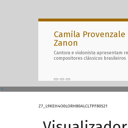
Camila Provenzale 
Zanon
Cantora e violonista apresentam r
compositores clássicos brasileiros
Z7_L9KEH4O0LORH80ALCLTPF80S21
Visualizado