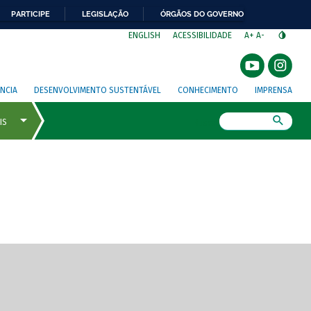
PARTICIPE
LEGISLAÇÃO
ÓRGÃOS DO GOVERNO
⁣
ENGLISH
ACESSIBILIDADE
A+
A-
NCIA
DESENVOLVIMENTO SUSTENTÁVEL
CONHECIMENTO
IMPRENSA
Busca
gem de tela