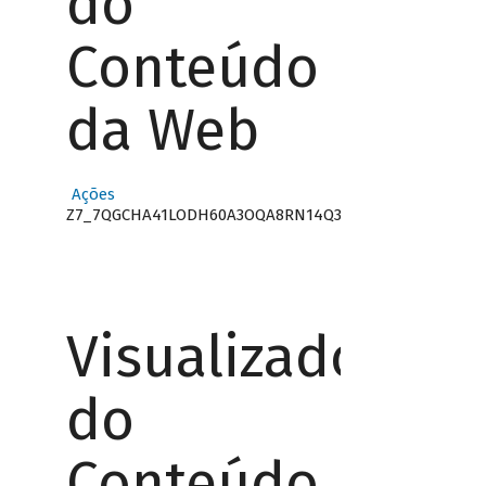
do
Conteúdo
da Web
Ações
Z7_7QGCHA41LODH60A3OQA8RN14Q3
Visualizador
do
Conteúdo