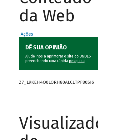
da Web
Ações
DÊ SUA OPINIÃO
Ajude-nos a aprimorar o site do BNDES
preenchendo uma rápida
pesquisa
.
Z7_L9KEH4O0LORH80ALCLTPF80SI6
Visualizador