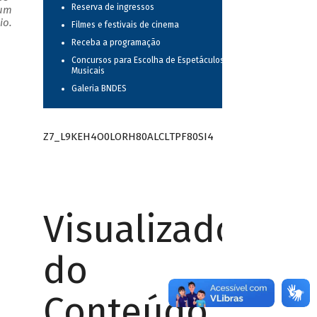
Reserva de ingressos
 um
io.
Filmes e festivais de cinema
Receba a programação
Concursos para Escolha de Espetáculos
Musicais
Galeria BNDES
Z7_L9KEH4O0LORH80ALCLTPF80SI4
Visualizador
do
Conteúdo