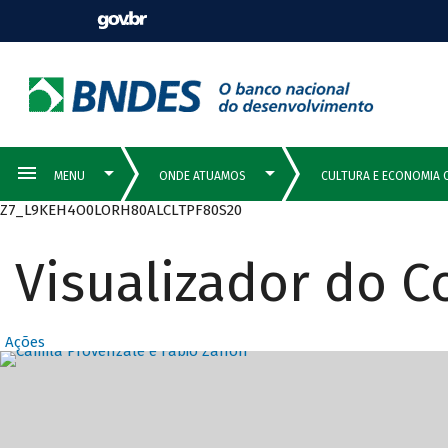
Z7_L9KEH4O0LORH80ALCLTPF80S20
Visualizador do 
Ações
Destaques Prin