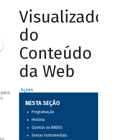
Visualizador
do
Conteúdo
da Web
Ações
 para
um
NESTA SEÇÃO
Programação
História
Quintas no BNDES
Sextas instrumentais
os