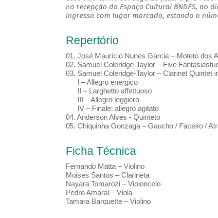
na recepção do Espaço Cultural BNDES, no di
ingresso com lugar marcado, estando o númer
Repertório
01. José Maurício Nunes Garcia – Moteto dos 
02. Samuel Coleridge-Taylor – Five Fantasiastu
03. Samuel Coleridge-Taylor – Clarinet Quintet i
I – Allegro energico
II – Larghetto affettuoso
III – Allegro leggiero
IV – Finale: allegro agitato
04. Anderson Alves - Quinteto
05. Chiquinha Gonzaga – Gaucho / Faceiro / At
Ficha Técnica
Fernando Matta – Violino
Moises Santos – Clarineta
Nayara Tomarozi – Violoncelo
Pedro Amaral – Viola
Tamara Barquette – Violino