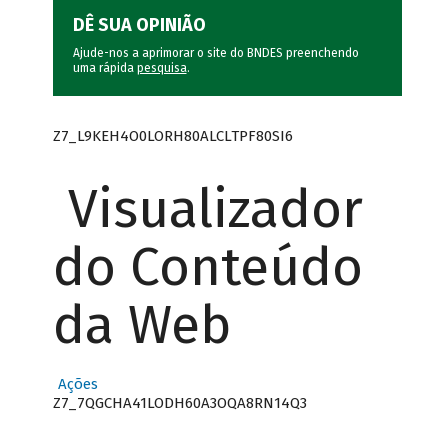
DÊ SUA OPINIÃO
Ajude-nos a aprimorar o site do BNDES preenchendo
uma rápida
pesquisa
.
Z7_L9KEH4O0LORH80ALCLTPF80SI6
Visualizador
do Conteúdo
da Web
Ações
Z7_7QGCHA41LODH60A3OQA8RN14Q3