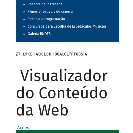
Reserva de ingressos
Filmes e festivais de cinema
Receba a programação
Concursos para Escolha de Espetáculos Musicais
Galeria BNDES
Z7_L9KEH4O0LORH80ALCLTPF80SI4
Visualizador
do Conteúdo
da Web
Ações