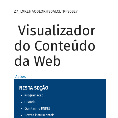
Z7_L9KEH4O0LORH80ALCLTPF80S27
Visualizador
do Conteúdo
da Web
Ações
NESTA SEÇÃO
Programação
História
Quintas no BNDES
Sextas instrumentais