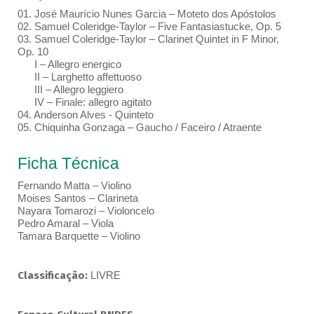
01. José Maurício Nunes Garcia – Moteto dos Apóstolos
02. Samuel Coleridge-Taylor – Five Fantasiastucke, Op. 5
03. Samuel Coleridge-Taylor – Clarinet Quintet in F Minor,
Op. 10
I – Allegro energico
II – Larghetto affettuoso
III – Allegro leggiero
IV – Finale: allegro agitato
04. Anderson Alves - Quinteto
05. Chiquinha Gonzaga – Gaucho / Faceiro / Atraente
Ficha Técnica
Fernando Matta – Violino
Moises Santos – Clarineta
Nayara Tomarozi – Violoncelo
Pedro Amaral – Viola
Tamara Barquette – Violino
Classificação:
LIVRE