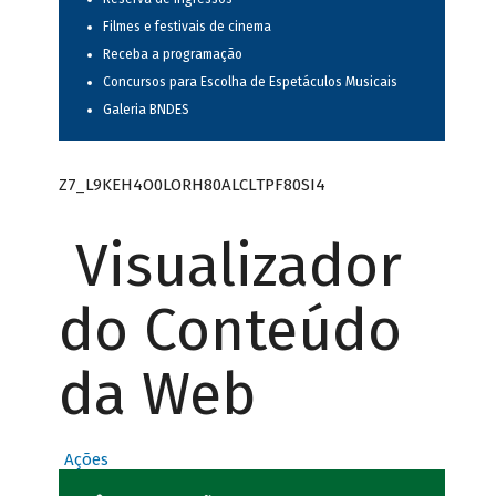
Filmes e festivais de cinema
Receba a programação
Concursos para Escolha de Espetáculos Musicais
Galeria BNDES
Z7_L9KEH4O0LORH80ALCLTPF80SI4
Visualizador
do Conteúdo
da Web
Ações