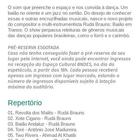
O som que preenche o espaço e nos convida à dança. Um
baião no oriente e um jazz no sertão. Do desejo de conhecer
essas e outras encruzilhadas musicais, nasce o novo projeto
do compositor e multi-instrumentista Rudá Brauns: Baião em
Transe. O show perpassa releituras de gêneros musicais
das danças populares brasileiras, como o forró e o carimbó.
PRÉ-RESERVA ESGOTADA
Caso não tenha conseguido fazer a pré-reserva de seu
lugar pela internet, você ainda pode encontrar ingressos
na recepção do Espaço Cultural BNDES, no dia do
espetáculo, a partir das 18h. Cada pessoa receberá
apenas um ingresso com lugar marcado, estando o
número de ingressos disponíveis sujeito à lotação
máxima do auditório.
Repertório
01. Revolta dos Malês - Rudá Brauns
02. Xote Cigano - Rudá Brauns
03. Baião Andaluz - Rudá Brauns
04. Toré - Antônio José Madureira
05. Two Rivers - Ahmad Al Khatib