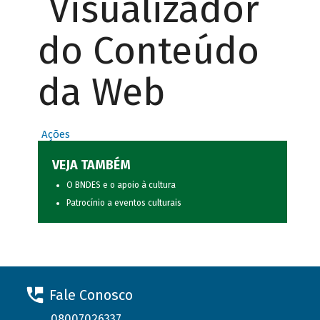
Visualizador
do Conteúdo
da Web
Ações
VEJA TAMBÉM
O BNDES e o apoio à cultura
Patrocínio a eventos culturais
Fale Conosco
08007026337