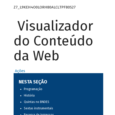
Z7_L9KEH4O0LORH80ALCLTPF80S27
Visualizador
do Conteúdo
da Web
Ações
NESTA SEÇÃO
Programação
História
Quintas no BNDES
Sextas instrumentais
Reserva de ingressos