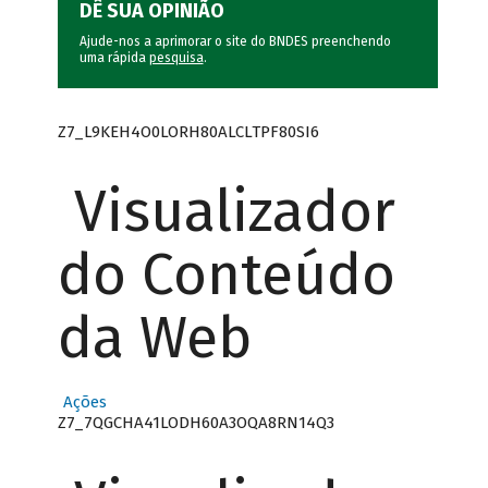
DÊ SUA OPINIÃO
Ajude-nos a aprimorar o site do BNDES preenchendo
uma rápida
pesquisa
.
Z7_L9KEH4O0LORH80ALCLTPF80SI6
Visualizador
do Conteúdo
da Web
Ações
Z7_7QGCHA41LODH60A3OQA8RN14Q3