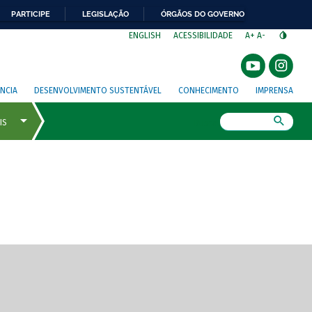
PARTICIPE
LEGISLAÇÃO
ÓRGÃOS DO GOVERNO
⁣
ENGLISH
ACESSIBILIDADE
A+
A-
NCIA
DESENVOLVIMENTO SUSTENTÁVEL
CONHECIMENTO
IMPRENSA
Busca
gem de tela