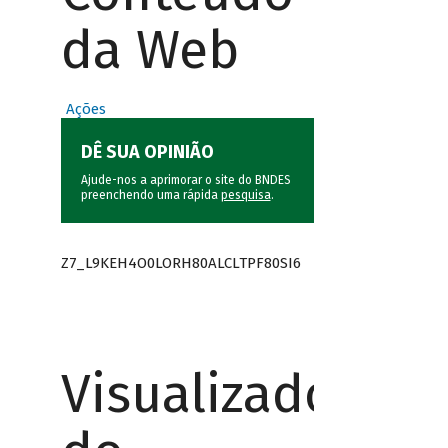
da Web
Ações
DÊ SUA OPINIÃO
Ajude-nos a aprimorar o site do BNDES
preenchendo uma rápida
pesquisa
.
Z7_L9KEH4O0LORH80ALCLTPF80SI6
Visualizador