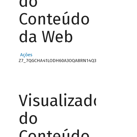
do
Conteúdo
da Web
Ações
Z7_7QGCHA41LODH60A3OQA8RN14Q3
Visualizador
do
Conteúdo