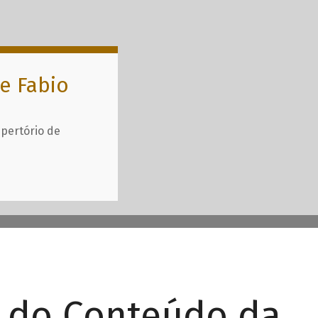
e Fabio
epertório de
r do Conteúdo da