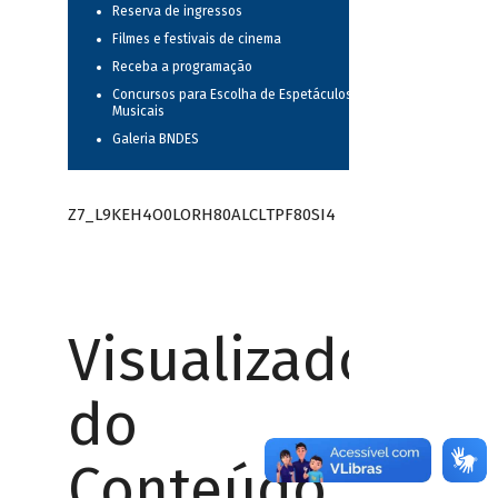
Reserva de ingressos
Filmes e festivais de cinema
Receba a programação
Concursos para Escolha de Espetáculos
Musicais
Galeria BNDES
Z7_L9KEH4O0LORH80ALCLTPF80SI4
Visualizador
do
Conteúdo