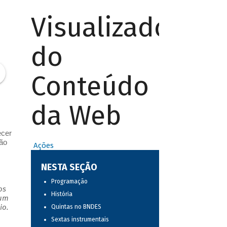
Visualizador
do
Conteúdo
da Web
ecer
ião
Ações
NESTA SEÇÃO
Programação
os
História
 um
io.
Quintas no BNDES
Sextas instrumentais