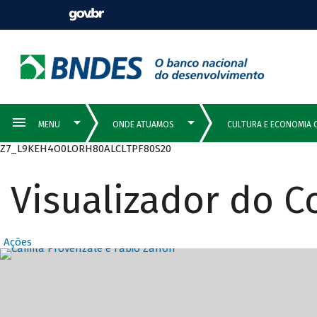
Z7_L9KEH4O0LORH80ALCLTPF80S20
Visualizador do 
Ações
Destaques Prin