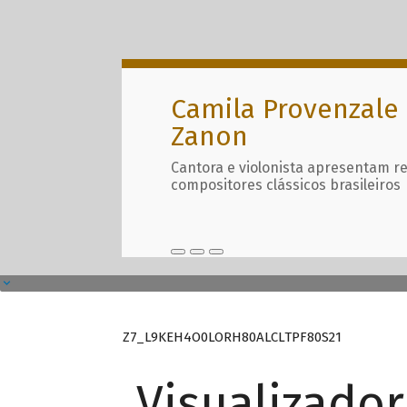
Camila Provenzale 
Zanon
Cantora e violonista apresentam r
compositores clássicos brasileiros
Z7_L9KEH4O0LORH80ALCLTPF80S21
Visualizado